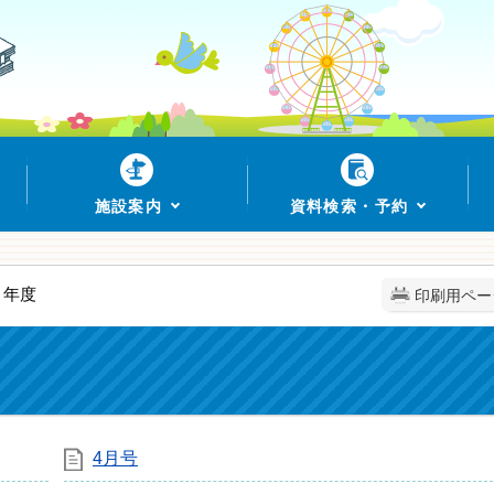
施設案内
資料検索・予約
２年度
印刷用ペー
4月号