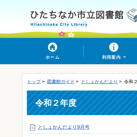
ホーム
利用案内
トップ
>
図書館ガイド
>
としょかんだより
> 令和
令和２年度
としょかんだより9月号