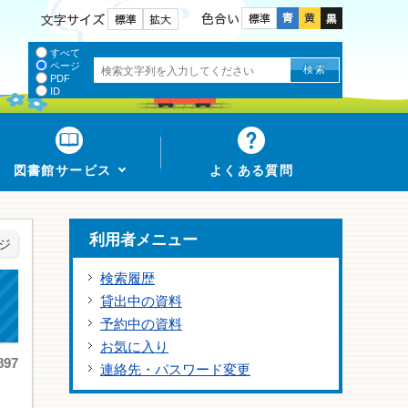
色合い
文字サイズ
すべて
ページ
PDF
ID
図書館サービス
よくある質問
利用者メニュー
ジ
検索履歴
貸出中の資料
予約中の資料
お気に入り
97
連絡先・パスワード変更