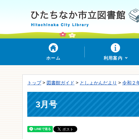
ホーム
利用案内
トップ
>
図書館ガイド
>
としょかんだより
>
令和２
3月号