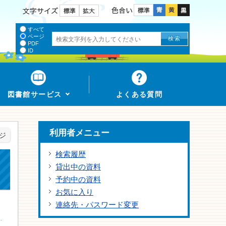
色合い
文字サイズ
すべて
ページ
PDF
ID
図書館サービス
よくある質問
利用者メニュー
ジ
検索履歴
貸出中の資料
予約中の資料
お気に入り
連絡先・パスワード変更