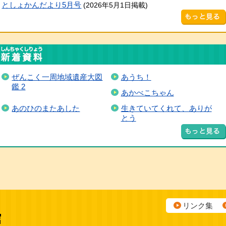
としょかんだより5月号
(2026年5月1日掲載)
ぜんこく一周地域遺産大図
あうち！
鑑 2
あかべこちゃん
あのひのまたあした
生きていてくれて、ありが
とう
リンク集