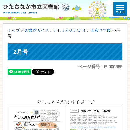
トップ
>
図書館ガイド
>
としょかんだより
>
令和２年度
> 2月
号
2月号
ページ番号：P-000889
としょかんだよりイメージ