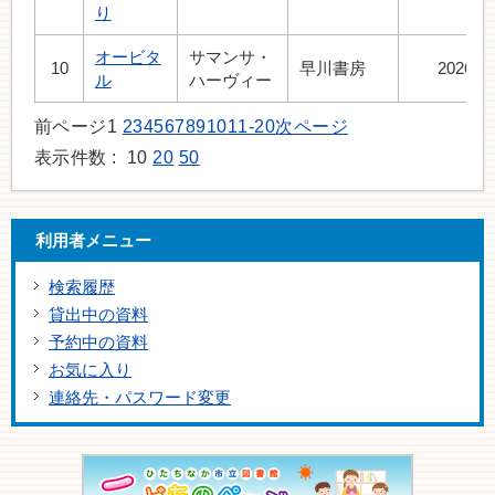
り
オービタ
サマンサ・
10
早川書房
2026.7
ル
ハーヴィー
前ページ
1
2
3
4
5
6
7
8
9
10
11-20
次ページ
表示件数 :
10
20
50
利用者メニュー
検索履歴
貸出中の資料
予約中の資料
お気に入り
連絡先・パスワード変更