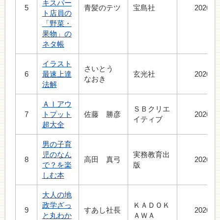
キスパー
5
青髪のテツ
宝島社
2026.5
ト店員の
「野菜・
果物」の
ネタ帳
イラスト
さいとう
6
最速上達
玄光社
2026.6
なおき
法解
ＡＩアウ
ＳＢクリエ
7
トプット
佐藤 勝彦
2026.4
イティブ
超大全
男の子育
児のなん
実務教育出
8
高田 真弓
2026.5
で？を楽
版
しむ本
大人の地
政学ざっ
ＫＡＤＯＫ
9
すあし社長
2026.6
と丸わか
ＡＷＡ