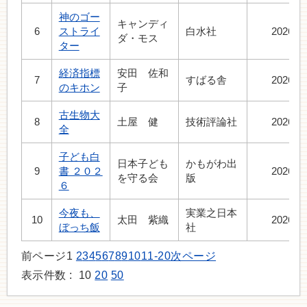
神のゴー
キャンディ
6
ストライ
白水社
2026.8
ダ・モス
ター
経済指標
安田 佐和
7
すばる舎
2026.8
のキホン
子
古生物大
8
土屋 健
技術評論社
2026.8
全
子ども白
日本子ども
かもがわ出
9
書 ２０２
2026.8
を守る会
版
６
今夜も、
実業之日本
10
太田 紫織
2026.8
ぼっち飯
社
前ページ
1
2
3
4
5
6
7
8
9
10
11-20
次ページ
表示件数 :
10
20
50