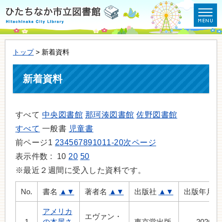
トップ
> 新着資料
新着資料
すべて
中央図書館
那珂湊図書館
佐野図書館
すべて
一般書
児童書
前ページ
1
2
3
4
5
6
7
8
9
10
11-20
次ページ
表示件数 :
10
20
50
※最近２週間に受入した資料です。
No.
書名
▲
▼
著者名
▲
▼
出版社
▲
▼
出版年月
アメリカ
エヴァン・
1
の本屋さ
東京堂出版
2026.8