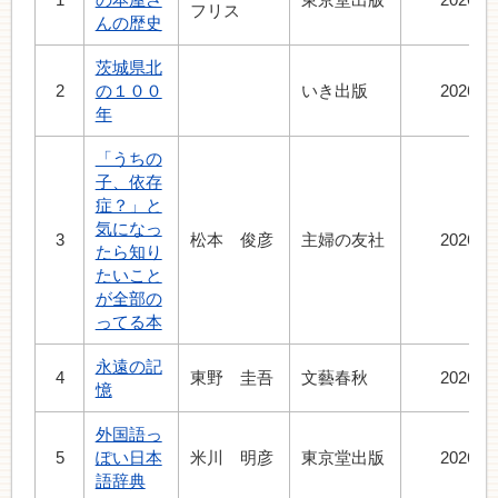
フリス
んの歴史
茨城県北
2
の１００
いき出版
2026.8
年
「うちの
子、依存
症？」と
気になっ
3
松本 俊彦
主婦の友社
2026.8
たら知り
たいこと
が全部の
ってる本
永遠の記
4
東野 圭吾
文藝春秋
2026.8
憶
外国語っ
5
ぽい日本
米川 明彦
東京堂出版
2026.8
語辞典