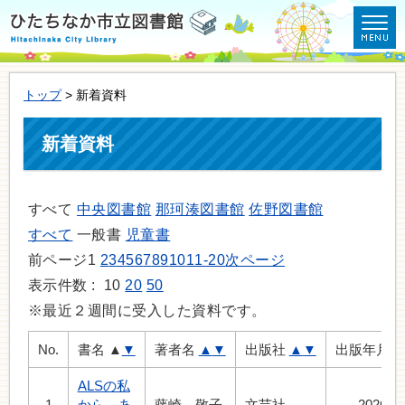
トップ
> 新着資料
新着資料
すべて
中央図書館
那珂湊図書館
佐野図書館
すべて
一般書
児童書
前ページ
1
2
3
4
5
6
7
8
9
10
11-20
次ページ
表示件数 :
10
20
50
※最近２週間に受入した資料です。
No.
書名
▲
▼
著者名
▲
▼
出版社
▲
▼
出版年月
ALSの私
1
から、あ
藤崎 敬子
文芸社
2026.3