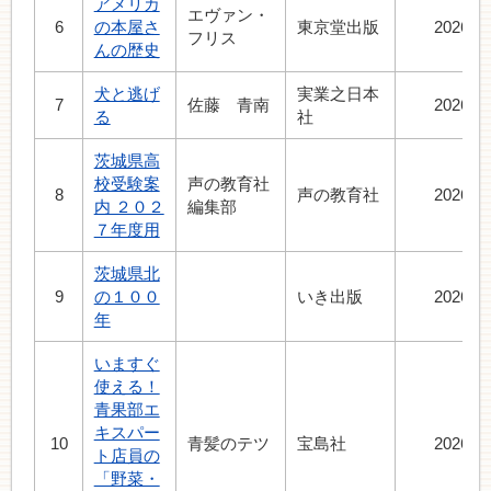
アメリカ
エヴァン・
6
の本屋さ
東京堂出版
2026.8
フリス
んの歴史
犬と逃げ
実業之日本
7
佐藤 青南
2026.7
る
社
茨城県高
校受験案
声の教育社
8
声の教育社
2026.7
内 ２０２
編集部
７年度用
茨城県北
9
の１００
いき出版
2026.8
年
いますぐ
使える！
青果部エ
キスパー
10
青髪のテツ
宝島社
2026.5
ト店員の
「野菜・