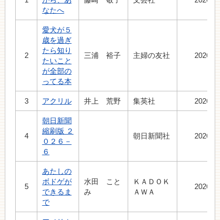
なたへ
愛犬が５
歳を過ぎ
たら知り
2
三浦 裕子
主婦の友社
2026.5
たいこと
が全部の
ってる本
3
アクリル
井上 荒野
集英社
2026.7
朝日新聞
縮刷版 ２
4
朝日新聞社
2026.7
０２６－
６
あたしの
ボドゲが
水田 こと
ＫＡＤＯＫ
5
2026.4
できるま
み
ＡＷＡ
で