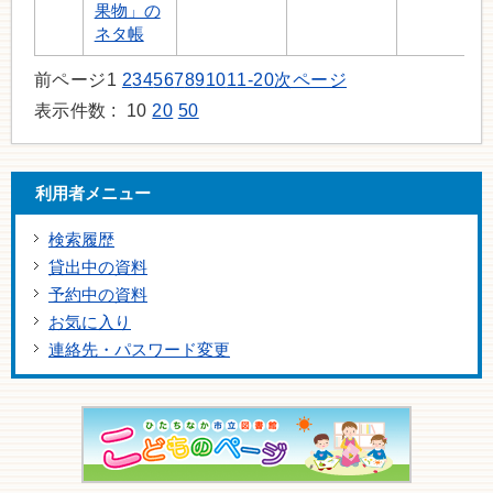
果物」の
ネタ帳
前ページ
1
2
3
4
5
6
7
8
9
10
11-20
次ページ
表示件数 :
10
20
50
利用者メニュー
検索履歴
貸出中の資料
予約中の資料
お気に入り
連絡先・パスワード変更