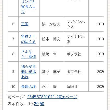
リングと
実占のコ
ツ
マガジンハ
6
王国
湊 かなえ
2026.7
ウス
将棋ＡＩ
マイナビ出
7
松本 博文
2026.4
のゆくえ
版
さよな
8
綾崎 隼
ポプラ社
2026.7
ら、探偵
我らが音
9
楽に祝福
瀧羽 麻子
ポプラ社
2026.7
あれ
10
長崎の鐘
永井 隆
勉誠社
2026.6
前ページ
1
2
3
4
5
6
7
8
9
10
11-20
次ページ
表示件数 :
10
20
50