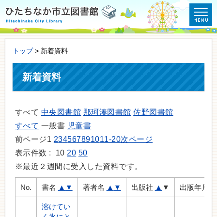
トップ
> 新着資料
新着資料
すべて
中央図書館
那珂湊図書館
佐野図書館
すべて
一般書
児童書
前ページ
1
2
3
4
5
6
7
8
9
10
11-20
次ページ
表示件数 :
10
20
50
※最近２週間に受入した資料です。
No.
書名
▲
▼
著者名
▲
▼
出版社
▲
▼
出版年月
溶けてい
く氷にと