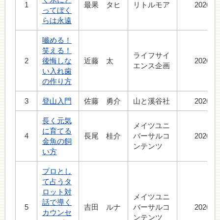
1
最果 タヒ
リトルモア
2026.6
ってぼく
らは永遠
嚙める！
笑える！
ライフサイ
2
後悔しな
近藤 太
2026.7
エンス企画
い入れ歯
の作り方
3
登山入門
佐藤 勇介
山と溪谷社
2026.6
長く元気
メイツユニ
に育てる
4
長尾 桂介
バーサルコ
2026.6
金魚の飼
ンテンツ
い方
プロとし
て占うタ
ロット対
メイツユニ
話で導く
5
吉田 ルナ
バーサルコ
2026.6
カウンセ
ンテンツ