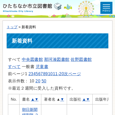
トップ
> 新着資料
新着資料
すべて
中央図書館
那珂湊図書館
佐野図書館
すべて
一般書
児童書
前ページ
1
2
3
4
5
6
7
8
9
10
11-20
次ページ
表示件数 :
10
20
50
※最近２週間に受入した資料です。
No.
書名
▲
▼
著者名
▲
▼
出版社
▲
▼
出版年月
朝日新聞
縮刷版 ２