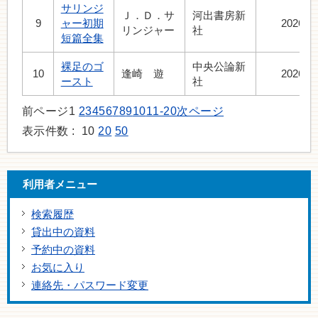
サリンジ
Ｊ．Ｄ．サ
河出書房新
9
ャー初期
2026.7
リンジャー
社
短篇全集
裸足のゴ
中央公論新
10
逢崎 遊
2026.7
ースト
社
前ページ
1
2
3
4
5
6
7
8
9
10
11-20
次ページ
表示件数 :
10
20
50
利用者メニュー
検索履歴
貸出中の資料
予約中の資料
お気に入り
連絡先・パスワード変更