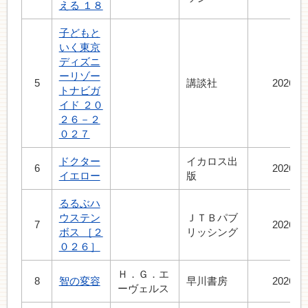
える １８
子どもと
いく東京
ディズニ
ーリゾー
5
講談社
2026.6
トナビガ
イド ２０
２６－２
０２７
ドクター
イカロス出
6
2026.7
イエロー
版
るるぶハ
ウステン
ＪＴＢパブ
7
2026.7
ボス ［２
リッシング
０２６］
Ｈ．Ｇ．エ
8
智の変容
早川書房
2026.7
ーヴェルス