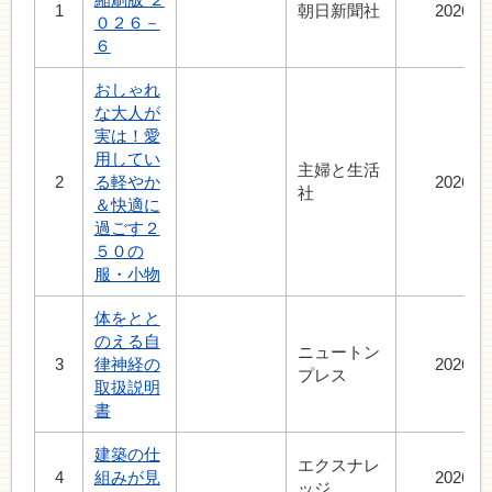
1
朝日新聞社
2026.7
０２６－
６
おしゃれ
な大人が
実は！愛
用してい
主婦と生活
2
る軽やか
2026.7
社
＆快適に
過ごす２
５０の
服・小物
体をとと
のえる自
ニュートン
3
律神経の
2026.4
プレス
取扱説明
書
建築の仕
エクスナレ
4
組みが見
2026.7
ッジ