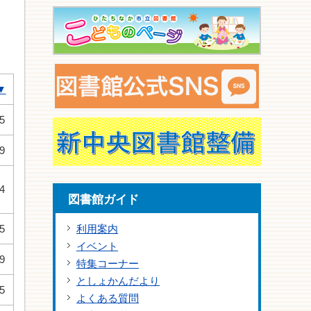
▼
5
9
4
図書館ガイド
5
利用案内
イベント
9
特集コーナー
としょかんだより
5
よくある質問