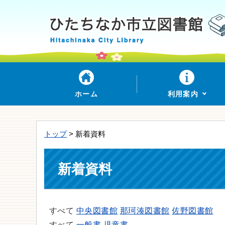
ホーム
利用案内
トップ
> 新着資料
新着資料
すべて
中央図書館
那珂湊図書館
佐野図書館
すべて
一般書
児童書