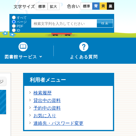
色合い
文字サイズ
すべて
ページ
PDF
ID
図書館サービス
よくある質問
利用者メニュー
ジ
検索履歴
貸出中の資料
予約中の資料
お気に入り
連絡先・パスワード変更