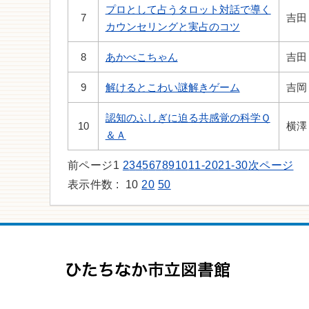
プロとして占うタロット対話で導く
7
吉田
カウンセリングと実占のコツ
8
あかべこちゃん
吉田
9
解けるとこわい謎解きゲーム
吉岡
認知のふしぎに迫る共感覚の科学Ｑ
10
横澤
＆Ａ
前ページ
1
2
3
4
5
6
7
8
9
10
11-20
21-30
次ページ
表示件数 :
10
20
50