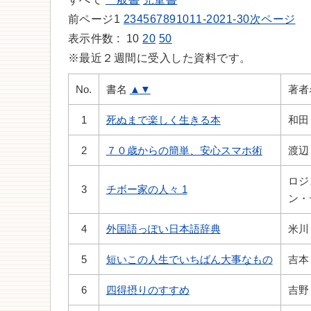
前ページ
1
2
3
4
5
6
7
8
9
10
11-20
21-30
次ページ
表示件数 :
10
20
50
※最近２週間に受入した資料です。
No.
書名
▲
▼
著者
1
死ぬまで楽しく生きる本
和田
2
７０歳からの簡単、安心スマホ術
渡辺
ロジ
3
チボー家の人々 1
ン・
4
外国語っぽい日本語辞典
米川
5
短いこの人生でいちばん大事なもの
吉本
6
四得摂りのすすめ
吉野