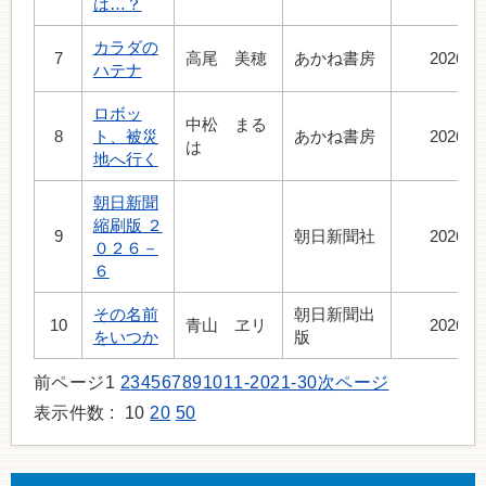
は…？
カラダの
7
高尾 美穂
あかね書房
2026.6
ハテナ
ロボッ
中松 まる
8
ト、被災
あかね書房
2026.6
は
地へ行く
朝日新聞
縮刷版 ２
9
朝日新聞社
2026.7
０２６－
６
その名前
朝日新聞出
10
青山 ヱリ
2026.7
をいつか
版
前ページ
1
2
3
4
5
6
7
8
9
10
11-20
21-30
次ページ
表示件数 :
10
20
50