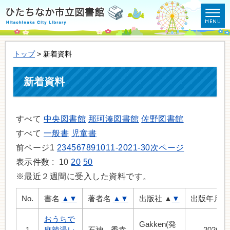
トップ
> 新着資料
新着資料
すべて
中央図書館
那珂湊図書館
佐野図書館
すべて
一般書
児童書
前ページ
1
2
3
4
5
6
7
8
9
10
11-20
21-30
次ページ
表示件数 :
10
20
50
※最近２週間に受入した資料です。
No.
書名
▲
▼
著者名
▲
▼
出版社
▲
▼
出版年月
おうちで
Gakken(発
1
麻辣湯レ
石神 秀幸
2026.7