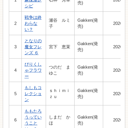
売)
シピ
戦争は終
瀬谷 ルミ
Gakken(発
2
わらな
2026.8
子
売)
い？
となりの
Gakken(発
3
魔女フレ
宮下 恵茉
2026.7
売)
ンズ ６
びりくし
つのだ ま
Gakken(発
4
ゃフラワ
2026.7
ゆこ
売)
ー
もしもコ
ｓｈｉｍｉ
Gakken(発
5
レクショ
2026.7
ｚｕ
売)
ン
ももたろ
うってい
しまだ か
Gakken(発
6
2026.5
うこと
ほ
売)