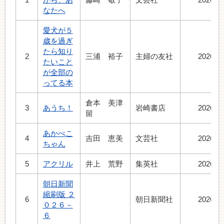
なたへ
愛犬が５
歳を過ぎ
たら知り
2
三浦 裕子
主婦の友社
2026.5
たいこと
が全部の
ってる本
倉本 美津
3
あうち！
岩崎書店
2026.5
留
あかべこ
4
吉田 恵美
文芸社
2026.7
ちゃん
5
アクリル
井上 荒野
集英社
2026.7
朝日新聞
縮刷版 ２
6
朝日新聞社
2026.7
０２６－
６