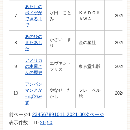
あたしの
ボドゲが
水田 こと
ＫＡＤＯＫ
7
2026.4
できるま
み
ＡＷＡ
で
あのひの
かさい ま
8
またあし
金の星社
2026.7
り
た
アメリカ
エヴァン・
9
の本屋さ
東京堂出版
2026.8
フリス
んの歴史
アンパン
マンとか
やなせ た
フレーベル
10
2026.7
っぱのみ
かし
館
ず
前ページ
1
2
3
4
5
6
7
8
9
10
11-20
21-30
次ページ
表示件数 :
10
20
50