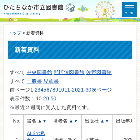
トップ
> 新着資料
新着資料
すべて
中央図書館
那珂湊図書館
佐野図書館
すべて
一般書
児童書
前ページ
1
2
3
4
5
6
7
8
9
10
11-20
21-30
次ページ
表示件数 :
10
20
50
※最近２週間に受入した資料です。
No.
書名
▲
▼
著者名
▲
▼
出版社
▲
▼
出版年月
ALSの私
1
から、あ
藤崎 敬子
文芸社
2026.3