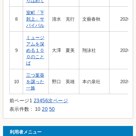
りばめて
室町「下
8
剋上」サ
清水 克行
文藝春秋
2026.7
バイバル
ミュージ
アムを深
9
める１０
大澤 夏美
翔泳社
2026.7
０のこと
ば
三つ葉葵
10
を譲った
野口 英雄
本の泉社
2026.6
一族
前ページ
1
2
3
4
5
6
次ページ
表示件数 :
10
20
50
利用者メニュー