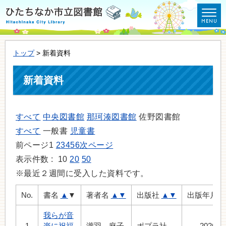
トップ
> 新着資料
新着資料
すべて
中央図書館
那珂湊図書館
佐野図書館
すべて
一般書
児童書
前ページ
1
2
3
4
5
6
次ページ
表示件数 :
10
20
50
※最近２週間に受入した資料です。
No.
書名
▲
▼
著者名
▲
▼
出版社
▲
▼
出版年月
我らが音
1
楽に祝福
瀧羽 麻子
ポプラ社
2026.7