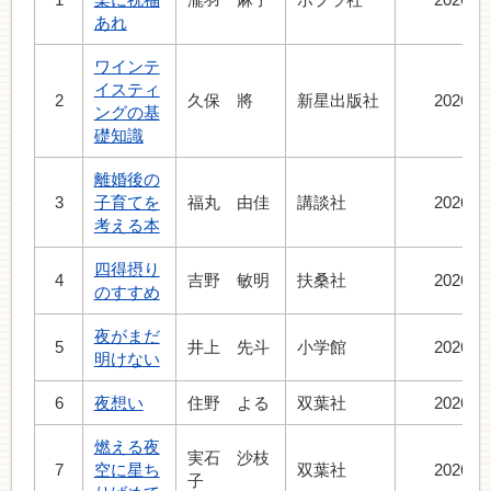
あれ
ワインテ
イスティ
2
久保 將
新星出版社
2026.7
ングの基
礎知識
離婚後の
3
子育てを
福丸 由佳
講談社
2026.7
考える本
四得摂り
4
吉野 敏明
扶桑社
2026.7
のすすめ
夜がまだ
5
井上 先斗
小学館
2026.8
明けない
6
夜想い
住野 よる
双葉社
2026.7
燃える夜
実石 沙枝
7
空に星ち
双葉社
2026.7
子