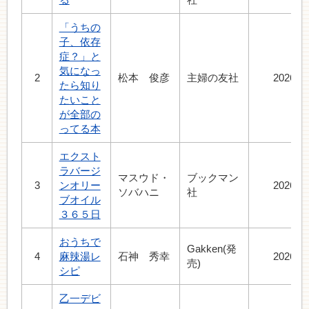
「うちの
子、依存
症？」と
気になっ
2
松本 俊彦
主婦の友社
2026.8
たら知り
たいこと
が全部の
ってる本
エクスト
ラバージ
マスウド・
ブックマン
3
ンオリー
2026.6
ソバハニ
社
ブオイル
３６５日
おうちで
Gakken(発
4
麻辣湯レ
石神 秀幸
2026.7
売)
シピ
乙一デビ