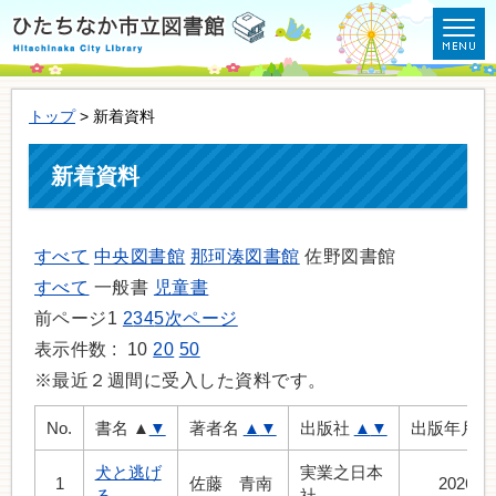
トップ
> 新着資料
新着資料
すべて
中央図書館
那珂湊図書館
佐野図書館
すべて
一般書
児童書
前ページ
1
2
3
4
5
次ページ
表示件数 :
10
20
50
※最近２週間に受入した資料です。
No.
書名
▲
▼
著者名
▲
▼
出版社
▲
▼
出版年月
犬と逃げ
実業之日本
1
佐藤 青南
2026.7
る
社