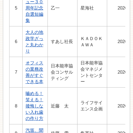
ュー３０
5
周年記念
乙一
星海社
2026.5
自選短編
集
大人の地
政学ざっ
ＫＡＤＯＫ
6
すあし社長
2026.6
と丸わか
ＡＷＡ
り
オフィス
日本能率協
日本能率協
の業務改
会マネジメ
7
会コンサル
2026.6
善がすぐ
ントセンタ
ティング
できる本
ー
嚙める！
笑える！
ライフサイ
8
後悔しな
近藤 太
2026.7
エンス企画
い入れ歯
の作り方
汽笛、聞