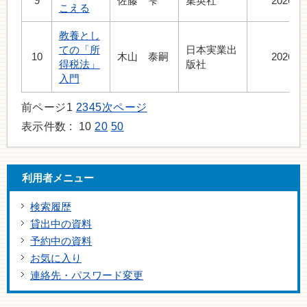
9
佐藤 雫
集英社
2026.7
こえる
教養とし
ての「所
日本実業出
10
木山 泰嗣
2026.7
得税法」
版社
入門
前ページ
1
2
3
4
5
次ページ
表示件数 :
10
20
50
利用者メニュー
検索履歴
貸出中の資料
予約中の資料
お気に入り
連絡先・パスワード変更