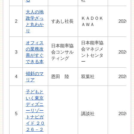
大人の地
政学ざっ
ＫＡＤＯＫ
2
すあし社長
2026.6
と丸わか
ＡＷＡ
り
オフィス
日本能率協
日本能率協
の業務改
会マネジメ
3
会コンサル
2026.6
善がすぐ
ントセンタ
ティング
できる本
ー
傾斜のマ
4
恩田 陸
双葉社
2026.7
リア
子どもと
いく東京
ディズニ
ーリゾー
5
講談社
2026.6
トナビガ
イド ２０
２６－２