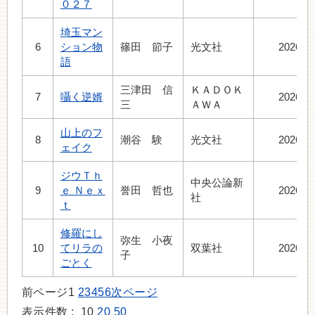
０２７
埼玉マン
6
ション物
篠田 節子
光文社
2026.7
語
三津田 信
ＫＡＤＯＫ
7
囁く逆婿
2026.7
三
ＡＷＡ
山上のフ
8
潮谷 験
光文社
2026.7
ェイク
ジウＴｈ
中央公論新
9
ｅ Ｎｅｘ
誉田 哲也
2026.7
社
ｔ
修羅にし
弥生 小夜
10
てリラの
双葉社
2026.7
子
ごとく
前ページ
1
2
3
4
5
6
次ページ
表示件数 :
10
20
50