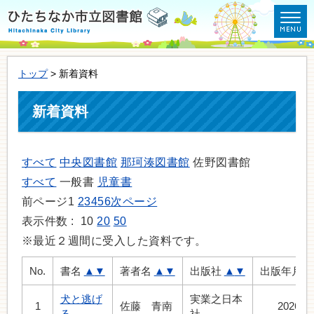
トップ
> 新着資料
新着資料
すべて
中央図書館
那珂湊図書館
佐野図書館
すべて
一般書
児童書
前ページ
1
2
3
4
5
6
次ページ
表示件数 :
10
20
50
※最近２週間に受入した資料です。
No.
書名
▲
▼
著者名
▲
▼
出版社
▲
▼
出版年月
犬と逃げ
実業之日本
1
佐藤 青南
2026.7
る
社