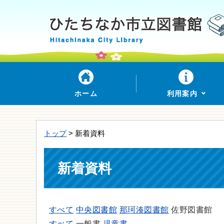
ホーム
利用案内
トップ
> 新着資料
新着資料
すべて
中央図書館
那珂湊図書館
佐野図書館
すべて
一般書
児童書