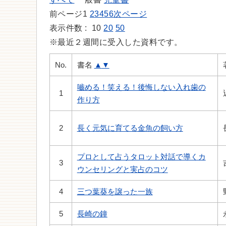
前ページ
1
2
3
4
5
6
次ページ
表示件数 :
10
20
50
※最近２週間に受入した資料です。
No.
書名
▲
▼
嚙める！笑える！後悔しない入れ歯の
1
作り方
2
長く元気に育てる金魚の飼い方
プロとして占うタロット対話で導くカ
3
ウンセリングと実占のコツ
4
三つ葉葵を譲った一族
5
長崎の鐘