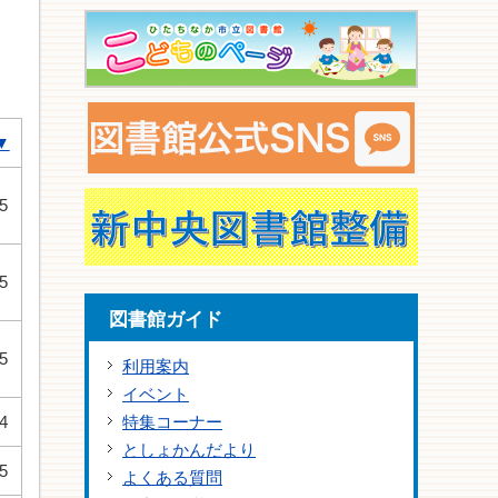
▼
5
5
図書館ガイド
5
利用案内
イベント
4
特集コーナー
としょかんだより
5
よくある質問