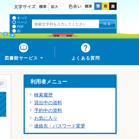
色合い
文字サイズ
すべて
ページ
PDF
ID
図書館サービス
よくある質問
利用者メニュー
ジ
検索履歴
貸出中の資料
予約中の資料
お気に入り
連絡先・パスワード変更