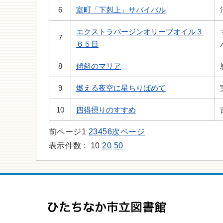
6
室町「下剋上」サバイバル
エクストラバージンオリーブオイル３
7
６５日
8
傾斜のマリア
9
燃える夜空に星ちりばめて
10
四得摂りのすすめ
前ページ
1
2
3
4
5
6
次ページ
表示件数 :
10
20
50