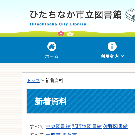
ホーム
利用案内
トップ
> 新着資料
新着資料
すべて
中央図書館
那珂湊図書館
佐野図書館
すべて
一般書
児童書