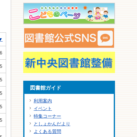
▼
6
5
5
図書館ガイド
5
利用案内
5
イベント
特集コーナー
5
としょかんだより
よくある質問