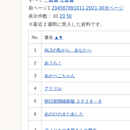
前ページ
1
2
3
4
5
6
7
8
9
10
11-20
21-30
次ページ
表示件数 :
10
20
50
※最近２週間に受入した資料です。
No.
書名
▲
▼
1
ALSの私から、あなたへ
2
あうち！
3
あかべこちゃん
4
アクリル
5
朝日新聞縮刷版 ２０２６－６
6
あのひのまたあした