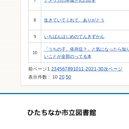
7
アメリカの本屋さんの歴史
8
生きていてくれて、ありがとう
9
いちばんはじめのてんきずかん
「うちの子、依存症？」と気になったら知
10
いことが全部のってる本
前ページ
1
2
3
4
5
6
7
8
9
10
11-20
21-30
次ページ
表示件数 :
10
20
50