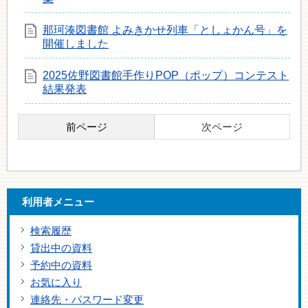
那珂湊図書館 よみきかせ列車「としょかん号」を
開催しました
2025佐野図書館手作りPOP（ポップ）コンテスト
結果発表
前ページ
次ページ
利用者メニュー
検索履歴
貸出中の資料
予約中の資料
お気に入り
連絡先・パスワード変更