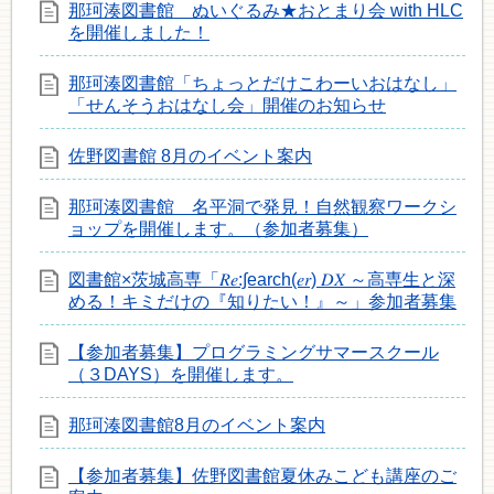
那珂湊図書館 ぬいぐるみ★おとまり会 with HLC
を開催しました！
那珂湊図書館「ちょっとだけこわーいおはなし」
「せんそうおはなし会」開催のお知らせ
佐野図書館 8月のイベント案内
那珂湊図書館 名平洞で発見！自然観察ワークシ
ョップを開催します。（参加者募集）
図書館×茨城高専「𝑅𝑒:∫earch(𝑒𝑟) 𝐷𝑋 ～高専生と深
める！キミだけの『知りたい！』～」参加者募集
【参加者募集】プログラミングサマースクール
（３DAYS）を開催します。
那珂湊図書館8月のイベント案内
【参加者募集】佐野図書館夏休みこども講座のご