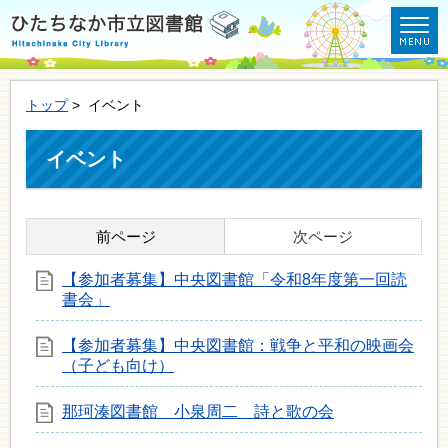
トップ
> イベント
イベント
前ページ
次ページ
【参加者募集】中央図書館「令和8年度第一回読
書会」
【参加者募集】中央図書館：戦争と平和の映画会
（子ども向け）
那珂湊図書館 小泉周二 詩と歌の会