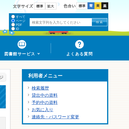
色合い
文字サイズ
すべて
ページ
PDF
ID
図書館サービス
よくある質問
利用者メニュー
ジ
検索履歴
貸出中の資料
予約中の資料
お気に入り
連絡先・パスワード変更