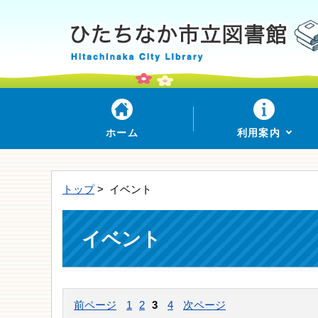
ホーム
利用案内
トップ
> イベント
イベント
前ページ
1
2
3
4
次ページ