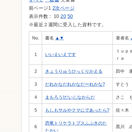
前ページ
1
2
次ページ
表示件数 :
10
20
50
※最近２週間に受入した資料です。
No.
書名
▲
▼
著者名
ｔｕｐ
1
いいえいえです
ｒａ
2
きょうりゅうひっくりかえる
田中 
3
だれかなだれかなだーれかな?
すとう
4
まもろう!だいじなからだ
さこ 
5
もしもサルやクマにであったら?
佐々木
恐竜トリケラトプスふぶきのた
6
黒川 
たかい