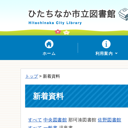
ホーム
利用案内
トップ
> 新着資料
新着資料
すべて
中央図書館
那珂湊図書館
佐野図書館
すべて
一般書
児童書