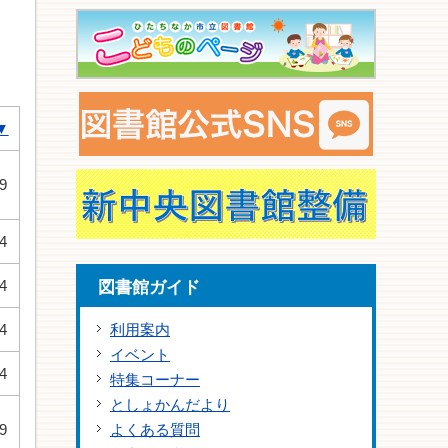
▼
9
4
4
図書館ガイド
4
利用案内
イベント
4
特集コーナー
としょかんだより
9
よくある質問