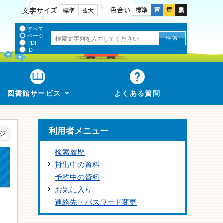
色合い
文字サイズ
すべて
ページ
PDF
ID
図書館サービス
よくある質問
利用者メニュー
ジ
検索履歴
貸出中の資料
予約中の資料
お気に入り
連絡先・パスワード変更