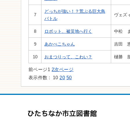
どっちが強い！？荒ぶる巨大鳥
7
ヴェズ
バトル
8
ロボット、被災地へ行く
中松 
9
あかべこちゃん
吉田 
10
おまつりって、こわい？
樋勝 
前ページ
1
2
次ページ
表示件数 :
10
20
50