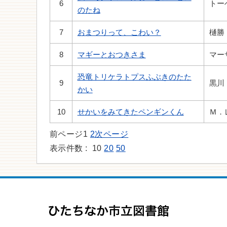
6
トー
のたね
7
おまつりって、こわい？
樋勝
8
マギーとおつきさま
マー
恐竜トリケラトプスふぶきのたた
9
黒川
かい
10
せかいをみてきたペンギンくん
Ｍ．
前ページ
1
2
次ページ
表示件数 :
10
20
50