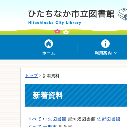
ホーム
利用案内
トップ
> 新着資料
新着資料
すべて
中央図書館
那珂湊図書館
佐野図書館
すべて
一般書
児童書