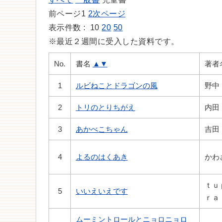
前ページ
1
2
次ページ
表示件数 :
10
20
50
※最近２週間に受入した資料です。
No.
書名
▲
▼
著者
1
ルビねことドラゴンの風
野中
2
トリのとりちがえ
内田
3
あかべこちゃん
吉田
4
よるのはくあき
かわ
ｔｕ
5
いいえいえです
ｒａ
ムーミントロールとニョロニョロ