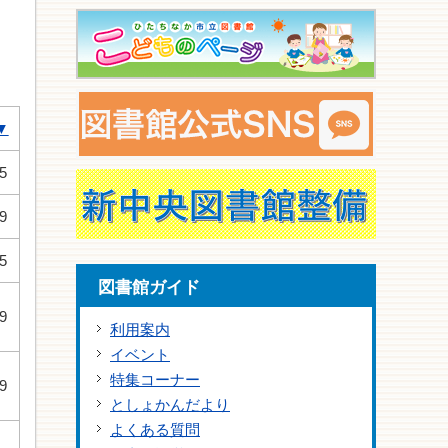
▼
5
9
5
図書館ガイド
9
利用案内
イベント
特集コーナー
9
としょかんだより
よくある質問