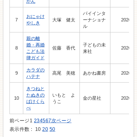
かん
パイインタ
おにゃけ
7
大塚 健太
ーナショナ
2026.7
やしき
ル
親の離
婚・再婚
子どもの未
8
佐藤 香代
2026.7
こども法
来社
律ガイド
カラダの
9
高尾 美穂
あかね書房
2026.6
ハテナ
きつねと
たぬきの
いもと よ
10
金の星社
2026.7
ばけくら
うこ
べ
前ページ
1
2
3
4
5
6
7
次ページ
表示件数 :
10
20
50