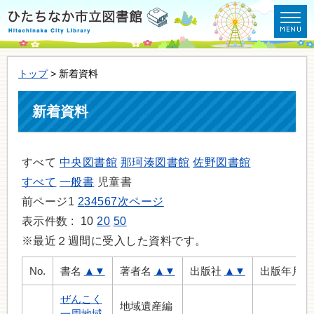
トップ
> 新着資料
新着資料
すべて
中央図書館
那珂湊図書館
佐野図書館
すべて
一般書
児童書
前ページ
1
2
3
4
5
6
7
次ページ
表示件数 :
10
20
50
※最近２週間に受入した資料です。
No.
書名
▲
▼
著者名
▲
▼
出版社
▲
▼
出版年月
ぜんこく
地域遺産編
一周地域