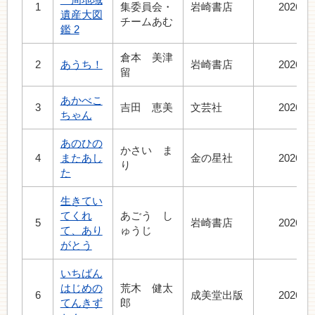
1
集委員会・
岩崎書店
2026.3
遺産大図
チームあむ
鑑 2
倉本 美津
2
あうち！
岩崎書店
2026.5
留
あかべこ
3
吉田 恵美
文芸社
2026.7
ちゃん
あのひの
かさい ま
4
またあし
金の星社
2026.7
り
た
生きてい
てくれ
あごう し
5
岩崎書店
2026.7
て、あり
ゅうじ
がとう
いちばん
はじめの
荒木 健太
6
成美堂出版
2026.8
てんきず
郎