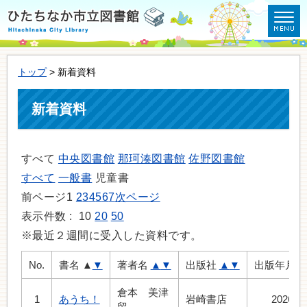
トップ
> 新着資料
新着資料
すべて
中央図書館
那珂湊図書館
佐野図書館
すべて
一般書
児童書
前ページ
1
2
3
4
5
6
7
次ページ
表示件数 :
10
20
50
※最近２週間に受入した資料です。
No.
書名
▲
▼
著者名
▲
▼
出版社
▲
▼
出版年月
倉本 美津
1
あうち！
岩崎書店
2026.5
留