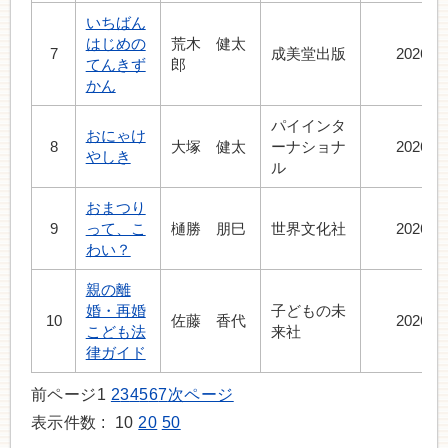
いちばん
はじめの
荒木 健太
7
成美堂出版
2026.8
てんきず
郎
かん
パイインタ
おにゃけ
8
大塚 健太
ーナショナ
2026.7
やしき
ル
おまつり
9
って、こ
樋勝 朋巳
世界文化社
2026.7
わい？
親の離
婚・再婚
子どもの未
10
佐藤 香代
2026.7
こども法
来社
律ガイド
前ページ
1
2
3
4
5
6
7
次ページ
表示件数 :
10
20
50