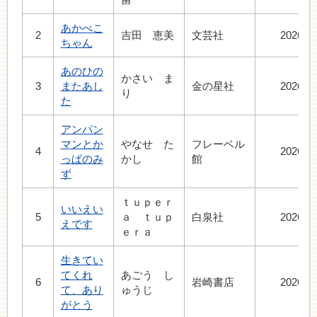
あかべこ
2
吉田 恵美
文芸社
2026.7
ちゃん
あのひの
かさい ま
3
またあし
金の星社
2026.7
り
た
アンパン
マンとか
やなせ た
フレーベル
4
2026.7
っぱのみ
かし
館
ず
ｔｕｐｅｒ
いいえい
5
ａ ｔｕｐ
白泉社
2026.4
えです
ｅｒａ
生きてい
てくれ
あごう し
6
岩崎書店
2026.7
て、あり
ゅうじ
がとう