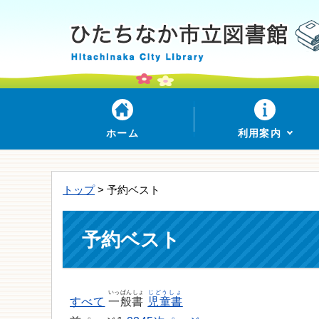
ホーム
利用案内
トップ
> 予約ベスト
予約ベスト
いっぱんしょ
じどうしょ
すべて
一般書
児童書