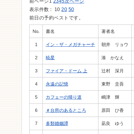
前ページ
1
2
3
4
5
次ページ
表示件数 :
10
20
50
前日の予約ベストです。
No.
書名
著者名
1
イン・ザ・メガチャーチ
朝井 リョウ
2
暁星
湊 かなえ
3
ファイア・ドーム 上
辻村 深月
4
永遠の記憶
東野 圭吾
5
カフェーの帰り道
嶋津 輝
6
＃台所のあるところ
原田 ひ香
7
多類婚姻譚
凪良 ゆう