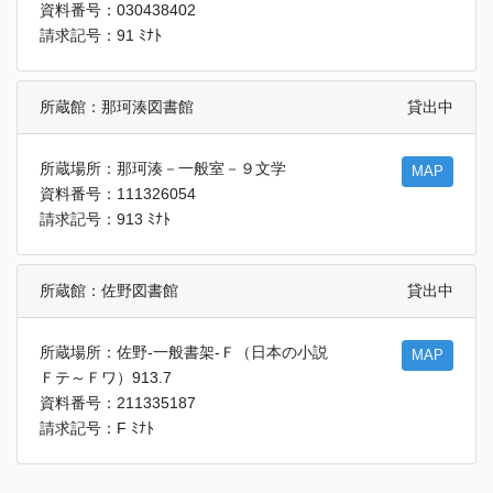
資料番号：030438402
請求記号：91 ﾐﾅﾄ
所蔵館：那珂湊図書館
貸出中
所蔵場所：那珂湊－一般室－９文学
MAP
資料番号：111326054
請求記号：913 ﾐﾅﾄ
所蔵館：佐野図書館
貸出中
所蔵場所：佐野-一般書架-Ｆ（日本の小説
MAP
Ｆテ～Ｆワ）913.7
資料番号：211335187
請求記号：F ﾐﾅﾄ