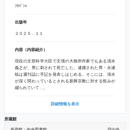
ﾌﾀﾊﾞｼｬ
出版年
２０２５．１１
内容（内容紹介）
現役の文部科学大臣で文壇の大御所作家でもある清水
義之が、男に刺されて死亡した。逮捕された男・永瀬
暁は週刊誌に手記を発表しはじめる。そこには、清水
が深く関わっているとされる新興宗教に対する恨みが
綴られていて…。
詳細情報を表示
所蔵館
所蔵館：中央図書館
貸出中