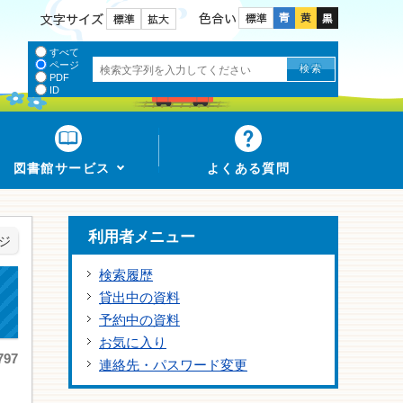
色合い
文字サイズ
すべて
ページ
PDF
ID
図書館サービス
よくある質問
利用者メニュー
ジ
検索履歴
貸出中の資料
予約中の資料
お気に入り
97
連絡先・パスワード変更