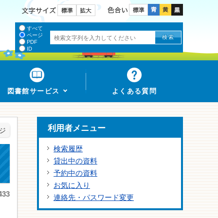
色合い
文字サイズ
すべて
ページ
PDF
ID
図書館サービス
よくある質問
利用者メニュー
ジ
検索履歴
貸出中の資料
予約中の資料
お気に入り
33
連絡先・パスワード変更