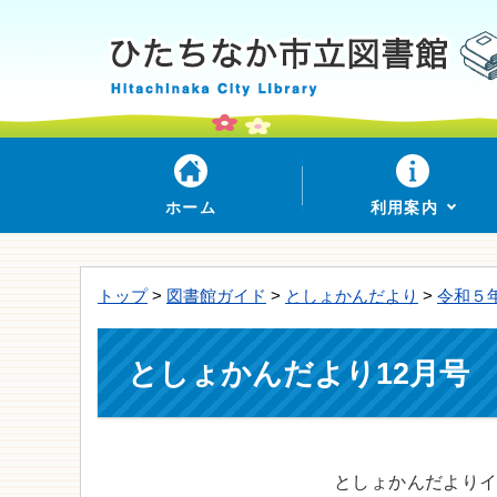
ホーム
利用案内
トップ
>
図書館ガイド
>
としょかんだより
>
令和５
としょかんだより12月号
としょかんだより