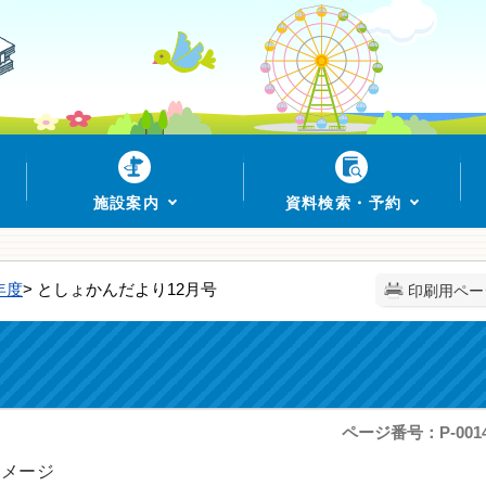
施設案内
資料検索・予約
年度
> としょかんだより12月号
印刷用ペー
ページ番号：P-0014
イメージ