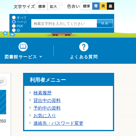
色合い
文字サイズ
すべて
ページ
PDF
ID
図書館サービス
よくある質問
利用者メニュー
ジ
検索履歴
貸出中の資料
予約中の資料
お気に入り
60
連絡先・パスワード変更