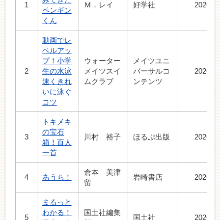
1
Ｍ．レイ
好学社
2026.7
ペンギン
くん
動画でレ
ベルアッ
プ！小学
ウォーター
メイツユニ
2
生の水泳
メイツスイ
バーサルコ
2026.5
速くきれ
ムクラブ
ンテンツ
いに泳ぐ
コツ
トキメキ
の宝石
3
川村 裕子
ほるぷ出版
2026.4
箱！百人
一首
倉本 美津
4
あうち！
岩崎書店
2026.5
留
まるっと
わかる！
国土社編集
5
国土社
2026.7