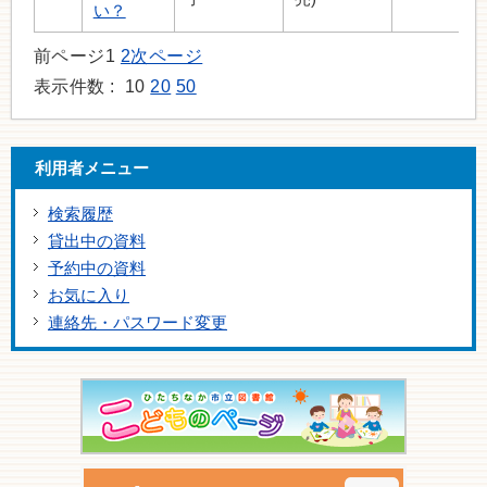
い？
前ページ
1
2
次ページ
表示件数 :
10
20
50
利用者メニュー
検索履歴
貸出中の資料
予約中の資料
お気に入り
連絡先・パスワード変更