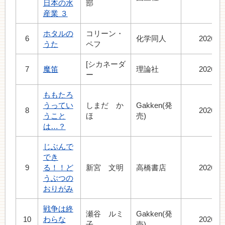
日本の水
部
産業 ３
ホタルの
コリーン・
6
化学同人
2026.4
うた
ペフ
[シカネーダ
7
魔笛
理論社
2026.4
ー
ももたろ
うってい
しまだ か
Gakken(発
8
2026.5
うこと
ほ
売)
は…？
じぶんで
でき
9
る！！ど
新宮 文明
高橋書店
2026.4
うぶつの
おりがみ
戦争は終
瀬谷 ルミ
Gakken(発
10
わらな
2026.8
子
売)