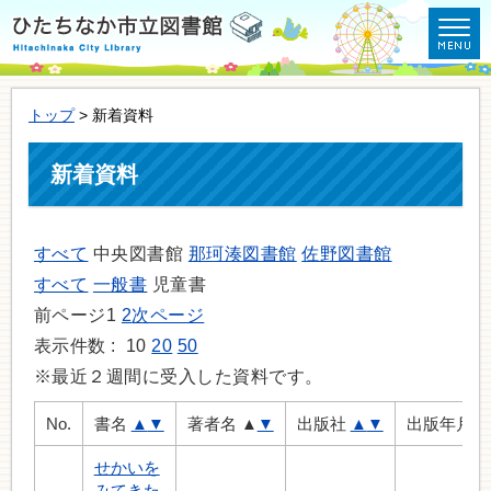
トップ
> 新着資料
新着資料
すべて
中央図書館
那珂湊図書館
佐野図書館
すべて
一般書
児童書
前ページ
1
2
次ページ
表示件数 :
10
20
50
※最近２週間に受入した資料です。
No.
書名
▲
▼
著者名
▲
▼
出版社
▲
▼
出版年月
せかいを
みてきた