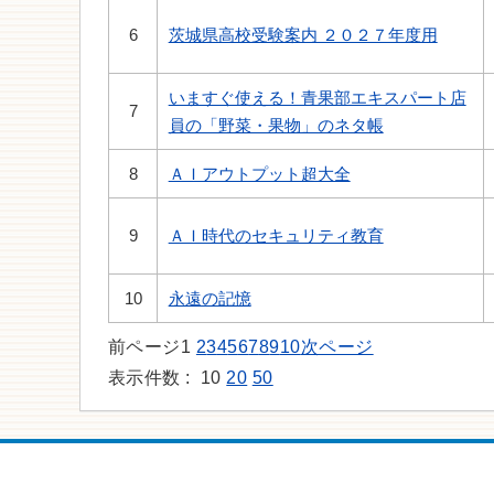
6
茨城県高校受験案内 ２０２７年度用
いますぐ使える！青果部エキスパート店
7
員の「野菜・果物」のネタ帳
8
ＡＩアウトプット超大全
9
ＡＩ時代のセキュリティ教育
10
永遠の記憶
前ページ
1
2
3
4
5
6
7
8
9
10
次ページ
表示件数 :
10
20
50