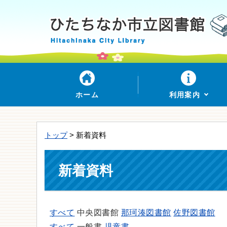
ホーム
利用案内
トップ
> 新着資料
新着資料
すべて
中央図書館
那珂湊図書館
佐野図書館
すべて
一般書
児童書