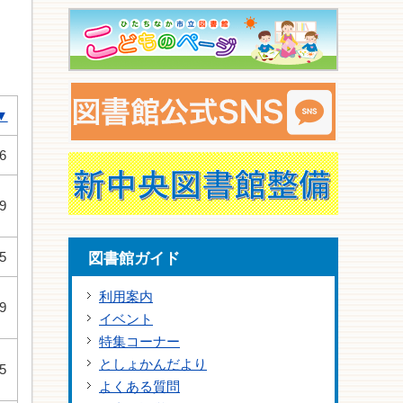
▼
6
9
5
図書館ガイド
利用案内
9
イベント
特集コーナー
としょかんだより
5
よくある質問