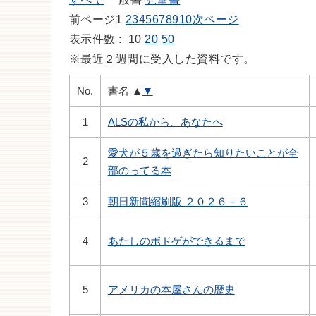
前ページ
1
2
3
4
5
6
7
8
9
10
次ページ
表示件数 :
10
20
50
※最近２週間に受入した資料です。
No.
書名
▲
▼
1
ALSの私から、あなたへ
愛犬が５歳を過ぎたら知りたいことが全
2
部のってる本
3
朝日新聞縮刷版 ２０２６－６
4
あたしのボドゲができるまで
5
アメリカの本屋さんの歴史