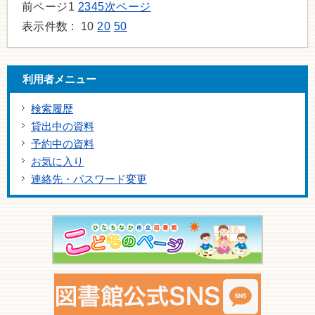
前ページ
1
2
3
4
5
次ページ
表示件数 :
10
20
50
利用者メニュー
検索履歴
貸出中の資料
予約中の資料
お気に入り
連絡先・パスワード変更