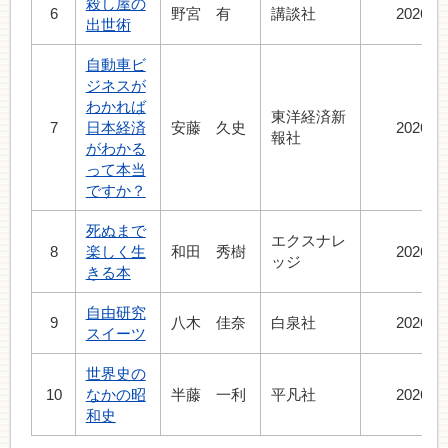
殺し屋の
6
野宮 有
講談社
2026.7
出世術
自動車ビ
ジネスが
わかれば
東洋経済新
7
日本経済
安藤 久史
2026.7
報社
がわかる
って本当
ですか？
死ぬまで
エクスナレ
8
楽しく生
和田 秀樹
2026.7
ッジ
きる本
自由研究
9
八木 佳奈
白泉社
2026.7
スイーツ
世界史の
10
なかの昭
半藤 一利
平凡社
2026.7
和史