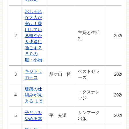
おしゃれ
な大人が
実は！愛
用してい
主婦と生活
2
る軽やか
2026.7
社
＆快適に
過ごす２
５０の
服・小物
キジトラ
ベストセラ
3
船ケ山 哲
2026.6
のテコ
ーズ
建築の仕
エクスナレ
4
組みが見
2026.7
ッジ
える １８
子どもを
サンマーク
5
平 光源
2026.7
やめる本
出版