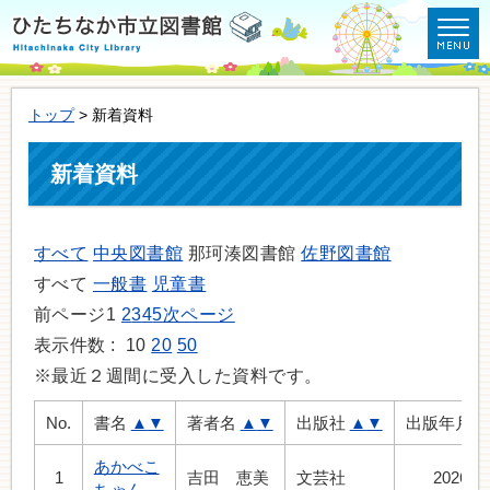
トップ
> 新着資料
新着資料
すべて
中央図書館
那珂湊図書館
佐野図書館
すべて
一般書
児童書
前ページ
1
2
3
4
5
次ページ
表示件数 :
10
20
50
※最近２週間に受入した資料です。
No.
書名
▲
▼
著者名
▲
▼
出版社
▲
▼
出版年月
あかべこ
1
吉田 恵美
文芸社
2026.7
ちゃん