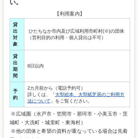
い。
【利用案内】
貸
出
ひたちなか市内及び広域利用市町村(※)の団体
対
（営利目的の利用・個人貸出は不可）
象
貸
出
8日以内
期
間
2カ月前から（電話予約可）
予
詳しくは、「
大型絵本、大型紙芝居のご利用方
約
法について
」をご覧ください。
※広域圏（水戸市・笠間市・那珂市・小美玉市・茨
城町・大洗町・城里町・東海村）
※他の団体と希望の資料が重なっている場合は先着