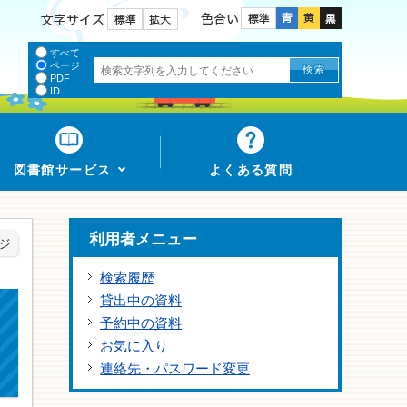
色合い
文字サイズ
すべて
ページ
PDF
ID
図書館サービス
よくある質問
利用者メニュー
ジ
検索履歴
貸出中の資料
予約中の資料
お気に入り
連絡先・パスワード変更