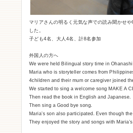
マリアさんの明るく元気な声での読み聞かせや
した。
子ども4名、大人4名、計8名参加
外国人の方へ
We were held Bilingual story time in Ohanas
Maria who is storyteller comes from Philip
4children and their mum or caregiver joined th
We started to sing a welcome song MAKE A 
Then read the book in English and Japanese.
Then sing a Good bye song.
Maria's son also participated.
Even though the 
They enjoyed the story and songs with Maria's 