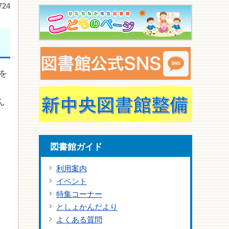
24
を
ん
図書館ガイド
。
利用案内
イベント
特集コーナー
としょかんだより
よくある質問