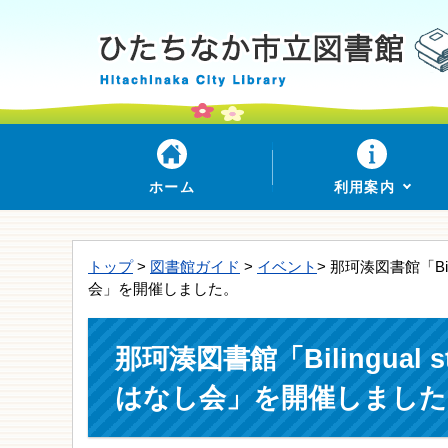
ホーム
利用案内
トップ
>
図書館ガイド
>
イベント
> 那珂湊図書館「Bili
会」を開催しました。
那珂湊図書館「Bilingual 
はなし会」を開催しました