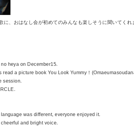
歌に、おはなし会が初めてのみんなも楽しそうに聞いてくれ
hi no heya on December15.
pines read a picture book You Look Yummy！(Omaeumasoudan
e session.
CIRCLE.
language was different, everyone enjoyed it.
cheerful and bright voice.