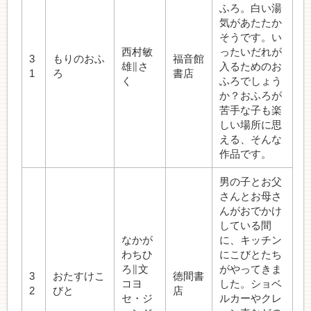
ふろ。白い湯
気があたたか
そうです。い
西村敏
ったいだれが
3
もりのおふ
福音館
雄∥さ
入るためのお
1
ろ
書店
く
ふろでしょう
か？おふろが
苦手な子も楽
しい場所に思
える、そんな
作品です。
男の子とお父
さんとお母さ
んがおでかけ
している間
なかが
に、キッチン
わちひ
にこびとたち
ろ∥文
がやってきま
3
おたすけこ
徳間書
コヨ
した。ショベ
2
びと
店
セ・ジ
ルカーやクレ