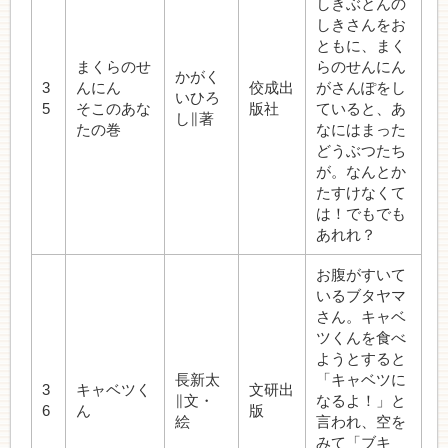
しきぶとんの
しきさんをお
ともに、まく
まくらのせ
らのせんにん
かがく
3
んにん
佼成出
がさんぽをし
いひろ
5
そこのあな
版社
ていると、あ
し∥著
たの巻
なにはまった
どうぶつたち
が。なんとか
たすけなくて
は！でもでも
あれれ？
お腹がすいて
いるブタヤマ
さん。キャベ
ツくんを食べ
ようとすると
長新太
「キャベツに
3
キャベツく
文研出
∥文・
なるよ！」と
6
ん
版
絵
言われ、空を
みて「ブキ