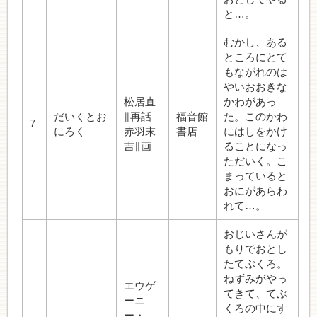
と…。
むかし、ある
ところにとて
もながれのは
やいおおきな
松居直
かわがあっ
だいくとお
∥再話
福音館
た。このかわ
7
にろく
赤羽末
書店
にはしをかけ
吉∥画
ることになっ
ただいく。こ
まっていると
おにがあらわ
れて…。
おじいさんが
もりでおとし
たてぶくろ。
ねずみがやっ
エウゲ
てきて、てぶ
ーニ
くろの中にす
ー・