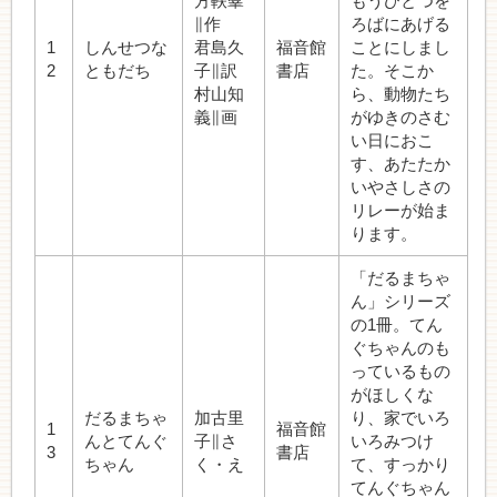
方軼羣
もうひとつを
∥作
ろばにあげる
1
しんせつな
君島久
福音館
ことにしまし
2
ともだち
子∥訳
書店
た。そこか
村山知
ら、動物たち
義∥画
がゆきのさむ
い日におこ
す、あたたか
いやさしさの
リレーが始ま
ります。
「だるまちゃ
ん」シリーズ
の1冊。てん
ぐちゃんのも
っているもの
がほしくな
だるまちゃ
加古里
り、家でいろ
1
福音館
んとてんぐ
子∥さ
いろみつけ
3
書店
ちゃん
く・え
て、すっかり
てんぐちゃん