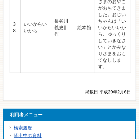
さまのおやこ
がおちてきま
した。おじい
長谷川
ちゃんは「い
3
いいからい
義史∥
絵本館
いからいいか
8
いから
作
ら、ゆっくり
していきなさ
い」とかみな
りさまをおも
てなししま
す。
掲載日 平成29年2月6日
利用者メニュー
検索履歴
貸出中の資料