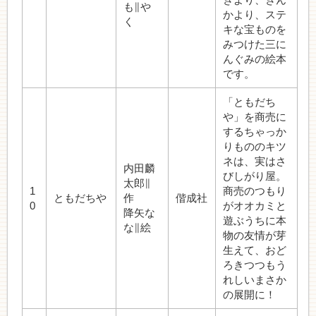
も∥や
かより、ステ
く
キな宝ものを
みつけた三に
んぐみの絵本
です。
「ともだち
や」を商売に
するちゃっか
りもののキツ
ネは、実はさ
内田麟
びしがり屋。
太郎∥
1
商売のつもり
ともだちや
作
偕成社
0
がオオカミと
降矢な
遊ぶうちに本
な∥絵
物の友情が芽
生えて、おど
ろきつつもう
れしいまさか
の展開に！