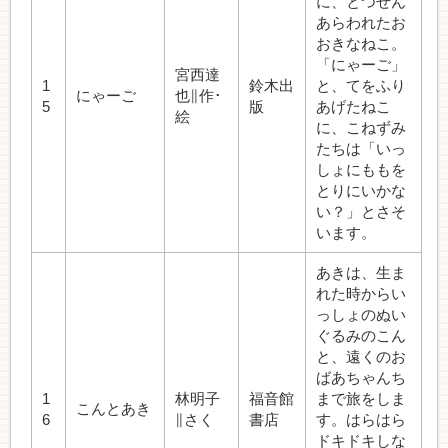
に、とつぜん
あらわれたお
おきなねこ。
「にゃーご」
宮西達
1
鈴木出
と、てをふり
にゃーご
也∥作･
5
版
あげたねこ
絵
に、こねずみ
たちは「いっ
しょにももを
とりにいかな
い？」とさそ
います。
あきは、生ま
れた時からい
っしょのぬい
ぐるみのこん
と、遠くのお
ばあちゃんち
1
林明子
福音館
まで旅をしま
こんとあき
6
∥さく
書店
す。はらはら
ドキドキしな