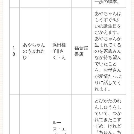
一歩の絵本。
あやちゃんは
もうすぐ6さ
いの誕生日を
むかえます。
あやちゃんが
あやちゃん
浜田桂
生まれてくる
1
福音館
のうまれた
子∥さ
のを家族みん
8
書店
ひ
く・え
なが待ち望ん
でいたこと
を、お母さん
が愛情たっぷ
りに話してく
れます。
とびかたのれ
んしゅうをし
ていて、つか
れてきたこす
ルー
ずめ。けれど
ス・エ
「ちゅん、ち