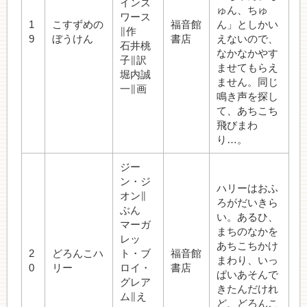
インズ
ゅん、ちゅ
ワース
1
こすずめの
福音館
ん」としかい
∥作
9
ぼうけん
書店
えないので、
石井桃
なかなかやす
子∥訳
ませてもらえ
堀内誠
ません。同じ
一∥画
鳴き声を探し
て、あちこち
飛びまわ
り…。
ジー
ン・ジ
ハリーはおふ
オン∥
ろがだいきら
ぶん
い。あるひ、
マーガ
まちのなかを
レッ
あちこちかけ
2
どろんこハ
ト・ブ
福音館
まわり、いっ
0
リー
ロイ・
書店
ぱいあそんで
グレア
きたんだけれ
ム∥え
ど、どろんこ