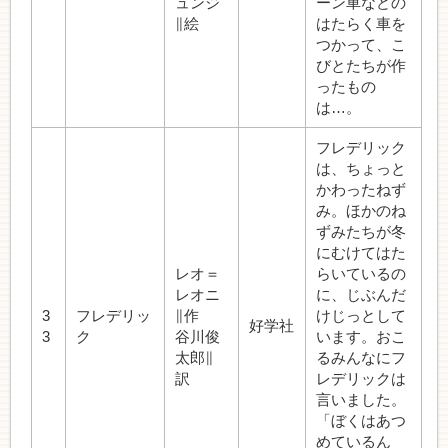
ュンジ
ーン車などの
∥絵
はたらく車を
つかって、こ
びとたちが作
ったもの
は…。
フレデリック
は、ちょっと
かわったねず
み。ほかのね
ずみたちが冬
にむけてはた
レオ＝
らいているの
レオニ
に、じぶんだ
3
フレデリッ
∥作
けじっとして
好学社
3
ク
谷川俊
います。おこ
太郎∥
るみんなにフ
訳
レデリックは
言いました。
「ぼくはあつ
めているん