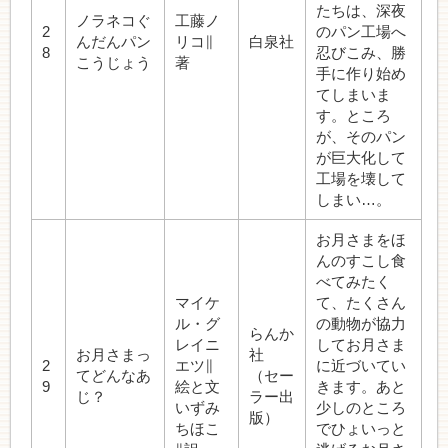
たちは、深夜
ノラネコぐ
工藤ノ
2
のパン工場へ
んだんパン
リコ∥
白泉社
8
忍びこみ、勝
こうじょう
著
手に作り始め
てしまいま
す。ところ
が、そのパン
が巨大化して
工場を壊して
しまい…。
お月さまをほ
んのすこし食
べてみたく
マイケ
て、たくさん
ル・グ
の動物が協力
らんか
レイニ
してお月さま
お月さまっ
社
2
エツ∥
に近づいてい
てどんなあ
（セー
9
絵と文
きます。あと
じ？
ラー出
いずみ
少しのところ
版）
ちほこ
でひょいっと