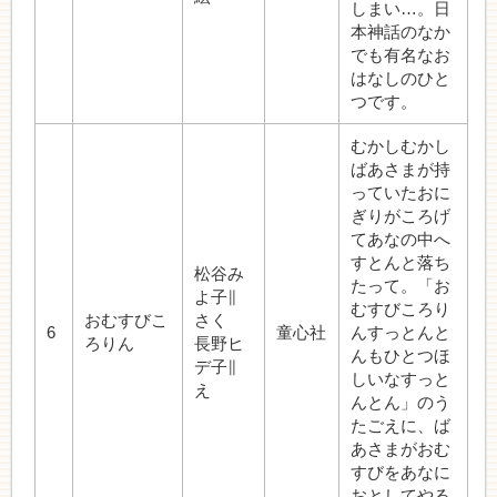
しまい…。日
本神話のなか
でも有名なお
はなしのひと
つです。
むかしむかし
ばあさまが持
っていたおに
ぎりがころげ
てあなの中へ
すとんと落ち
松谷み
たって。「お
よ子∥
むすびころり
おむすびこ
さく
6
童心社
んすっとんと
ろりん
長野ヒ
んもひとつほ
デ子∥
しいなすっと
え
んとん」のう
たごえに、ば
あさまがおむ
すびをあなに
おとしてやる