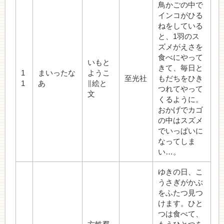
鳥かごの中で
インコがひる
ねをしている
と、1羽のス
ズメがえさを
食べにやって
いもと
きて、毎日と
1
まいったな
ようこ
至光社
もだちをひき
1
あ
∥絵と
つれてやって
文
くるように。
おかげでカゴ
の中はスズメ
でいっぱいに
なってしま
い…。
ゆきの日、こ
うさぎがかぶ
をふたつ見つ
けます。ひと
つは食べて、