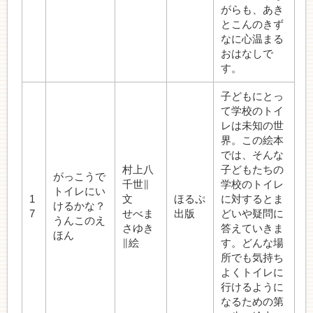
がらも、あき
とこんのきず
なに心温まる
おはなしで
す。
子どもにとっ
て学校のトイ
レは未知の世
界。この絵本
では、そんな
村上八
子どもたちの
がっこうで
千世∥
学校のトイレ
トイレにい
1
文
ほるぷ
に対するとま
けるかな？
7
せべま
出版
どいや疑問に
うんこのえ
さゆき
答えていきま
ほん
∥絵
す。どんな場
所でも気持ち
よくトイレに
行けるように
なるための第