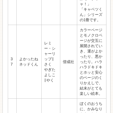
ャ！」
「キャベツく
ん」シリーズ
の1冊です。
カラーページ
とモノクロペ
ージが交互に
レミ
展開されてい
ー・シ
き、運がよか
ャーリ
ったり、悪か
3
よかったね
ップ∥
偕成社
ったり。ハラ
7
ネッドくん
さく
ハラドキドキ
やぎた
とホッと安心
よしこ
のページのく
∥やく
りかえしで、
結末がとても
楽しい絵本。
ぼくのおうち
に、かみなり