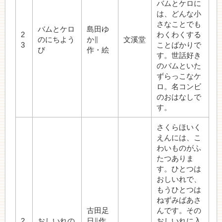
バムとケロに
は、どんな小
さなことでも
バムとケロ
島田ゆ
2
わくわくする
のにちよう
か∥
文溪堂
3
ことばかりで
び
作・絵
す。世話好き
のバムといた
ずらっこなケ
ロ。名コンビ
のおはなしで
す。
さくらほいく
えんには、こ
わいものがふ
たつありま
す。ひとつは
おしいれで、
もうひとつは
ねずみばあさ
古田足
んです。その
2
おしいれの
日∥作
おしいれに入