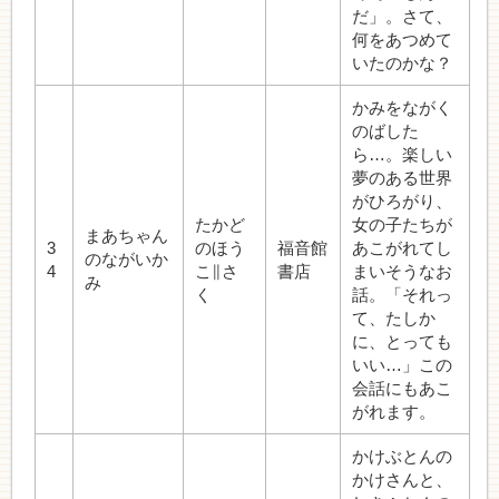
だ」。さて、
何をあつめて
いたのかな？
かみをながく
のばした
ら…。楽しい
夢のある世界
がひろがり、
たかど
女の子たちが
まあちゃん
3
のほう
福音館
あこがれてし
のながいか
4
こ∥さ
書店
まいそうなお
み
く
話。「それっ
て、たしか
に、とっても
いい…」この
会話にもあこ
がれます。
かけぶとんの
かけさんと、