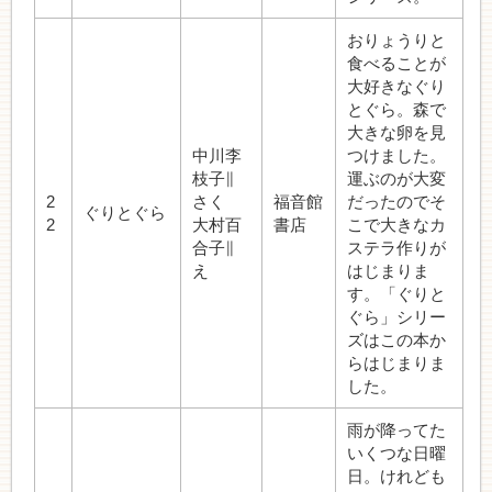
おりょうりと
食べることが
大好きなぐり
とぐら。森で
大きな卵を見
中川李
つけました。
枝子∥
運ぶのが大変
2
さく
福音館
だったのでそ
ぐりとぐら
2
大村百
書店
こで大きなカ
合子∥
ステラ作りが
え
はじまりま
す。「ぐりと
ぐら」シリー
ズはこの本か
らはじまりま
した。
雨が降ってた
いくつな日曜
日。けれども