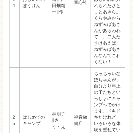
童心社
4
ぼうけん
田畑精
れられたさと
一∥作
しとあきら。
くらやみから
ねずみばあさ
んがあらわれ
て…。二人た
すけあえば、
ねずみばあさ
んなんてこわ
くない！
ちっちゃいな
ほちゃんが、
自分より年上
の子たちとい
っしょにキャ
ンプへでかけ
ます。ドキド
林明子
2
はじめての
福音館
キだけれど、
∥さ
5
キャンプ
書店
いろいろな体
く・え
験を重ねてい