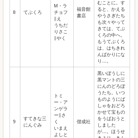
むことに。す
M・ラ
福音館
ると、かえる
8
てぶくろ
チョフ
書店
やうさぎたち
∥え
も次々やって
うちだ
きては、てぶ
りさこ
くろの中へ。
∥やく
もうてぶくろ
は、はちきれ
んばかりにな
り…。
黒いぼうしに
黒マントの三
にんのどろぼ
うたち。いつ
トミ
ものようにば
ー・ア
しゃをおどろ
ンゲラ
かせて宝もの
ー∥さ
すてきな三
をうばおうと
9
く
偕成社
にんぐみ
しました
いまえ
が…。ほうせ
よしと
きより、きん