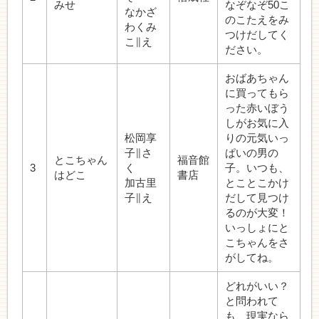
みせ
なぞなぞ50こ
なかざ
のこたえをみ
わくみ
つけだしてく
こ∥え
ださい。
おばあちゃん
に買ってもら
った赤いぼう
しがお気に入
松岡享
りの元気いっ
子∥さ
ぱいの男の
とこちゃん
福音館
3
く
子。いつも、
はどこ
書店
加古里
とことこかけ
子∥え
だして見つけ
るのが大変！
いっしょにと
こちゃんをさ
がしてね。
どれがいい？
と問われて
も、現実なら