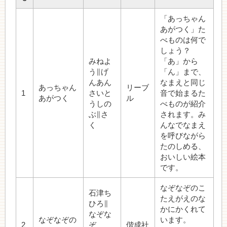
「あっちゃん
あがつく」た
べものは何で
しょう？
みねよ
「あ」から
う∥げ
「ん」まで、
んあん
なまえと同じ
あっちゃん
リーブ
1
さいと
音で始まるた
あがつく
ル
うしの
べものが紹介
ぶ∥さ
されます。み
く
んなでなまえ
を呼びながら
たのしめる、
おいしい絵本
です。
なぞなぞのこ
石津ち
たえがえのな
ひろ∥
かにかくれて
なぞな
なぞなぞの
います。
2
ぞ
偕成社