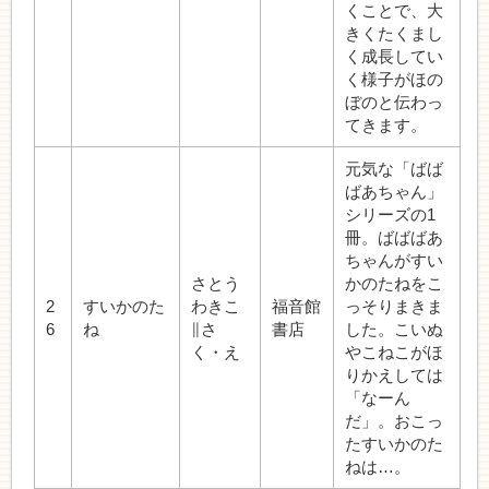
くことで、大
きくたくまし
く成長してい
く様子がほの
ぼのと伝わっ
てきます。
元気な「ばば
ばあちゃん」
シリーズの1
冊。ばばばあ
ちゃんがすい
さとう
かのたねをこ
2
すいかのた
わきこ
福音館
っそりまきま
6
ね
∥さ
書店
した。こいぬ
く・え
やこねこがほ
りかえしては
「なーん
だ」。おこっ
たすいかのた
ねは…。