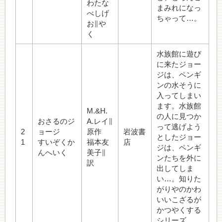
わたな
まみれになっ
べしげ
ちゃって…。
お∥や
く
水族館に遊び
に来たジョー
ジは、ペンギ
ンの水そうに
入ってしまい
ます。水族館
M.&H.
の人に見つか
おさるのジ
A.レイ∥
って逃げよう
2
ョージ
原作
岩波書
としたジョー
1
すいぞくか
福本友
店
ジは、ペンギ
んへいく
美子∥
ンたちを外に
訳
出してしま
い…。知りた
がりやのかわ
いいこざるが
かつやくする
シリーズ。