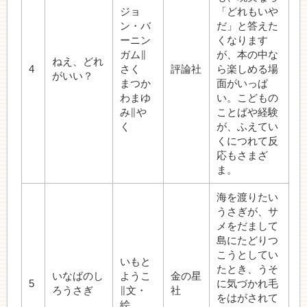
ジョ
「どれもいや
ン・バ
だ」と答えた
ーニン
くなります
ガム∥
が、本の中な
ねえ、どれ
4
さく
評論社
ら楽しめる場
がいい？
まつか
面がいっぱ
わまゆ
い。こどもの
み∥や
ことばや経験
く
が、ふえてい
くにつれて反
応もさまざ
ま。
海を渡りたい
うさぎが、サ
メをだまして
島にたどりつ
こうとしてい
いもと
たとき、うそ
いなばのし
ようこ
金の星
5
に気づかれ毛
ろうさぎ
∥文・
社
をはがされて
絵