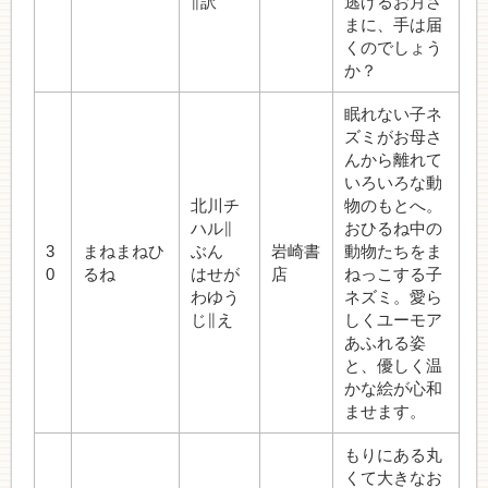
∥訳
逃げるお月さ
まに、手は届
くのでしょう
か？
眠れない子ネ
ズミがお母さ
んから離れて
いろいろな動
北川チ
物のもとへ。
ハル∥
おひるね中の
3
まねまねひ
ぶん
岩崎書
動物たちをま
0
るね
はせが
店
ねっこする子
わゆう
ネズミ。愛ら
じ∥え
しくユーモア
あふれる姿
と、優しく温
かな絵が心和
ませます。
もりにある丸
くて大きなお