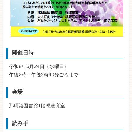
開催日時
令和8年6月24日（水曜日）
午後2時～午後2時40分ごろまで
会場
那珂湊図書館1階視聴覚室
読み手