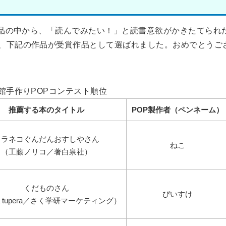
作品の中から、「読んでみたい！」と読書意欲がかきたてられ
、下記の作品が受賞作品として選ばれました。おめでとうご
書館手作りPOPコンテスト順位
推薦する本のタイトル
POP製作者（ペンネーム）
ノラネコぐんだんおすしやさん
ねこ
（工藤ノリコ／著白泉社）
くだものさん
ぴいすけ
ra tupera／さく学研マーケティング）