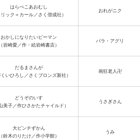
はらぺこあおむし
おれがニク
エリック＝カール／さく偕成社）
おかしになりたいピーマン
パラ・アグリ
（岩崎愛／作・絵岩崎書店）
だるまさんが
画狂老人卍
がくいひろし／さくブロンズ新社）
どうぞのいす
うさぎさん
山美子／作ひさかたチャイルド）
大ピンチずかん
うみ
（鈴木のりたけ／作小学館）