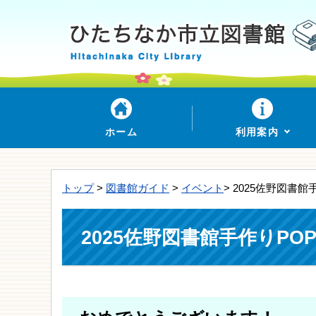
ホーム
利用案内
トップ
>
図書館ガイド
>
イベント
> 2025佐野図
2025佐野図書館手作りP