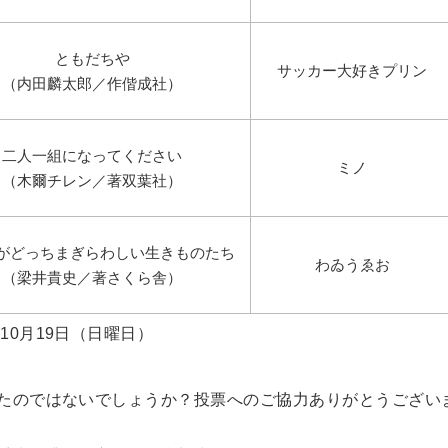
ともだちや
サッカー大好きプリン
（内田麟太郎／作偕成社）
二人一組になってください
ミノ
（木爾チレン／著双葉社）
がどっちまぎらわしい生きものたち
わゐうゑお
（梁井貴史／著さくら舎）
10月19日（日曜日）
たのではないでしょうか？投票へのご協力ありがとうござい