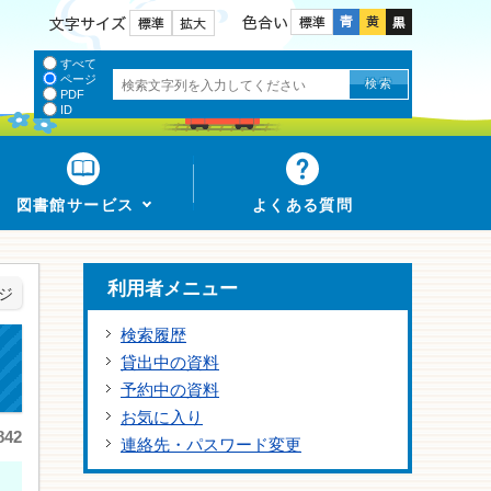
色合い
文字サイズ
すべて
ページ
PDF
ID
図書館サービス
よくある質問
利用者メニュー
ジ
検索履歴
貸出中の資料
予約中の資料
お気に入り
42
連絡先・パスワード変更