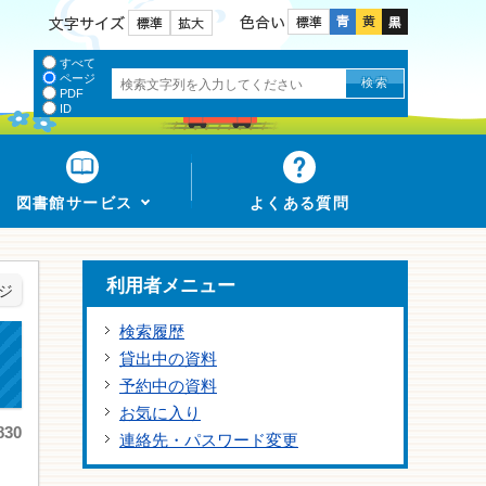
色合い
文字サイズ
すべて
ページ
PDF
ID
図書館サービス
よくある質問
利用者メニュー
ジ
検索履歴
貸出中の資料
予約中の資料
お気に入り
30
連絡先・パスワード変更