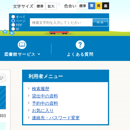
色合い
文字サイズ
すべて
ページ
PDF
ID
図書館サービス
よくある質問
利用者メニュー
ジ
検索履歴
貸出中の資料
予約中の資料
お気に入り
93
連絡先・パスワード変更