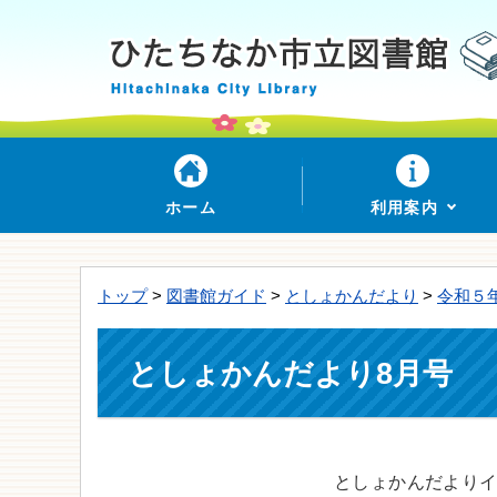
ホーム
利用案内
トップ
>
図書館ガイド
>
としょかんだより
>
令和５
としょかんだより8月号
としょかんだより