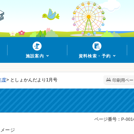
施設案内
資料検索・予約
年度
> としょかんだより1月号
印刷用ペー
ページ番号：P-0014
イメージ