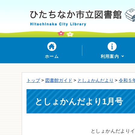
ホーム
利用案内
トップ
>
図書館ガイド
>
としょかんだより
>
令和５
としょかんだより1月号
としょかんだより