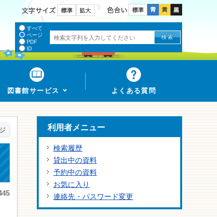
色合い
文字サイズ
すべて
ページ
PDF
ID
図書館サービス
よくある質問
利用者メニュー
ジ
検索履歴
貸出中の資料
予約中の資料
お気に入り
45
連絡先・パスワード変更