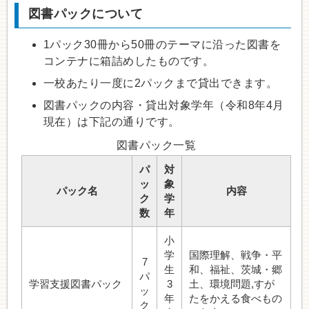
図書パックについて
1パック30冊から50冊のテーマに沿った図書を
コンテナに箱詰めしたものです。
一校あたり一度に2パックまで貸出できます。
図書パックの内容・貸出対象学年（令和8年4月
現在）は下記の通りです。
図書パック一覧
パ
対
ッ
象
パック名
内容
ク
学
数
年
小
学
国際理解、戦争・平
7
生
和、福祉、茨城・郷
パ
学習支援図書パック
3
土、環境問題,すが
ッ
年
たをかえる食べもの
ク