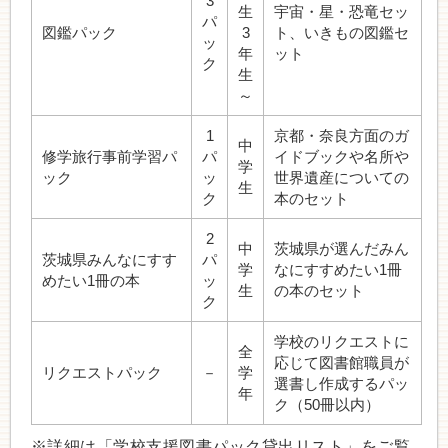
3
生
宇宙・星・恐竜セッ
パ
図鑑パック
3
ト、いきもの図鑑セ
ッ
年
ット
ク
生
～
1
京都・奈良方面のガ
中
修学旅行事前学習パ
パ
イドブックや名所や
学
ック
ッ
世界遺産についての
生
ク
本のセット
2
中
茨城県が選んだみん
茨城県みんなにすす
パ
学
なにすすめたい1冊
めたい1冊の本
ッ
生
の本のセット
ク
学校のリクエストに
全
応じて図書館職員が
リクエストパック
－
学
選書し作成するパッ
年
ク（50冊以内）
※詳細は「学校支援図書パック貸出リスト」をご覧