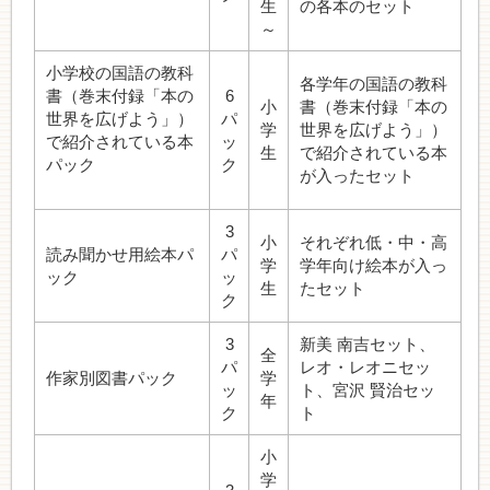
生
の各本のセット
～
小学校の国語の教科
各学年の国語の教科
書（巻末付録「本の
6
小
書（巻末付録「本の
世界を広げよう」）
パ
学
世界を広げよう」）
で紹介されている本
ッ
生
で紹介されている本
パック
ク
が入ったセット
3
小
それぞれ低・中・高
読み聞かせ用絵本パ
パ
学
学年向け絵本が入っ
ック
ッ
生
たセット
ク
3
新美 南吉セット、
全
パ
レオ・レオニセッ
作家別図書パック
学
ッ
ト、宮沢 賢治セッ
年
ク
ト
小
学