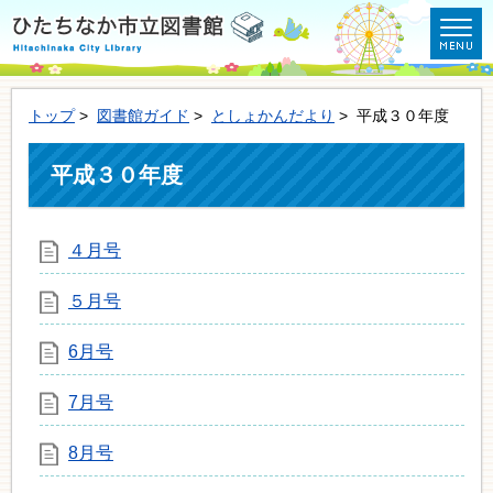
トップ
>
図書館ガイド
>
としょかんだより
> 平成３０年度
平成３０年度
４月号
５月号
6月号
7月号
8月号