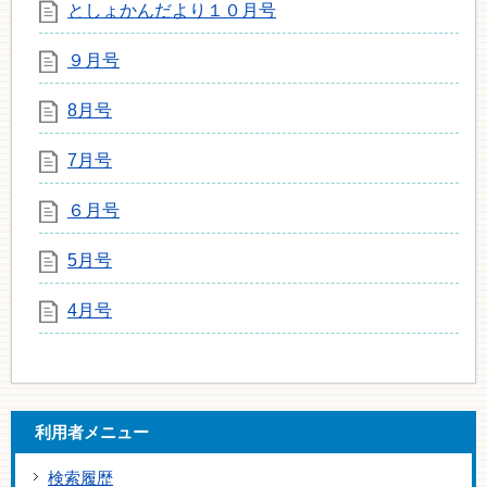
としょかんだより１０月号
９月号
8月号
7月号
６月号
5月号
4月号
利用者メニュー
検索履歴