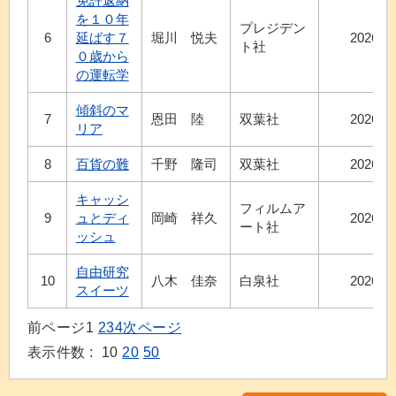
免許返納
を１０年
プレジデン
6
延ばす７
堀川 悦夫
2026.6
ト社
０歳から
の運転学
傾斜のマ
7
恩田 陸
双葉社
2026.7
リア
8
百貨の難
千野 隆司
双葉社
2026.7
キャッシ
フィルムア
9
ュとディ
岡崎 祥久
2026.6
ート社
ッシュ
自由研究
10
八木 佳奈
白泉社
2026.7
スイーツ
前ページ
1
2
3
4
次ページ
表示件数 :
10
20
50