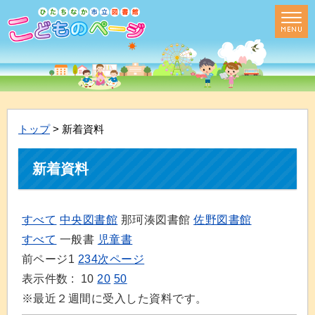
トップ
> 新着資料
新着資料
すべて
中央図書館
那珂湊図書館
佐野図書館
すべて
一般書
児童書
前ページ
1
2
3
4
次ページ
表示件数 :
10
20
50
※最近２週間に受入した資料です。