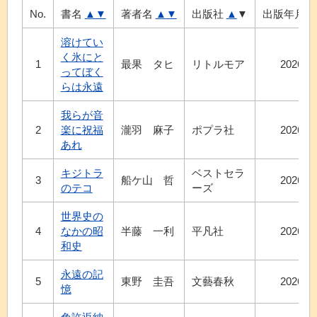
No.
書名
▲
▼
著者名
▲
▼
出版社
▲
▼
出版年月
溶けてい
く氷にと
1
最果 タヒ
リトルモア
2026.6
ってぼく
らは永遠
我らが音
2
楽に祝福
瀧羽 麻子
ポプラ社
2026.7
あれ
キジトラ
ベストセラ
3
船ケ山 哲
2026.6
のテコ
ーズ
世界史の
4
なかの昭
半藤 一利
平凡社
2026.7
和史
永遠の記
5
東野 圭吾
文藝春秋
2026.8
憶