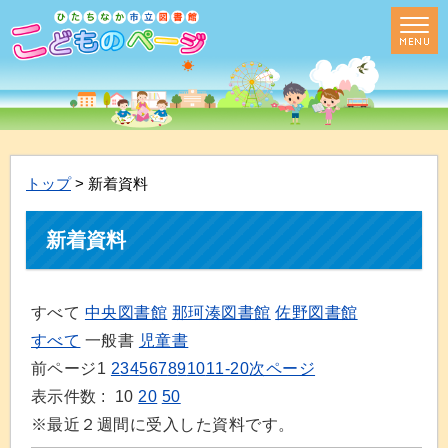
トップ
> 新着資料
新着資料
すべて
中央図書館
那珂湊図書館
佐野図書館
すべて
一般書
児童書
前ページ
1
2
3
4
5
6
7
8
9
10
11-20
次ページ
表示件数 :
10
20
50
※最近２週間に受入した資料です。