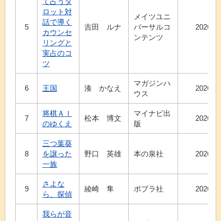
て占うタ
ロット対
メイツユニ
話で導く
5
吉田 ルナ
バーサルコ
2026.6
カウンセ
ンテンツ
リングと
実占のコ
ツ
マガジンハ
6
王国
湊 かなえ
2026.7
ウス
将棋ＡＩ
マイナビ出
7
松本 博文
2026.4
のゆくえ
版
三つ葉葵
8
を譲った
野口 英雄
本の泉社
2026.6
一族
さよな
9
綾崎 隼
ポプラ社
2026.7
ら、探偵
我らが音