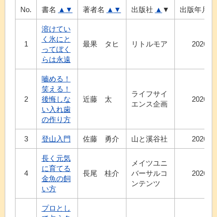
No.
書名
▲
▼
著者名
▲
▼
出版社
▲
▼
出版年月
溶けてい
く氷にと
1
最果 タヒ
リトルモア
2026.6
ってぼく
らは永遠
嚙める！
笑える！
ライフサイ
2
後悔しな
近藤 太
2026.7
エンス企画
い入れ歯
の作り方
3
登山入門
佐藤 勇介
山と溪谷社
2026.6
長く元気
メイツユニ
に育てる
4
長尾 桂介
バーサルコ
2026.6
金魚の飼
ンテンツ
い方
プロとし