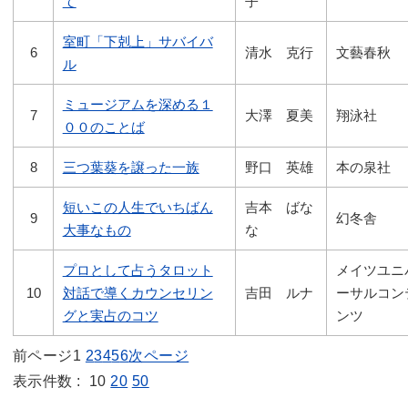
て
子
室町「下剋上」サバイバ
6
清水 克行
文藝春秋
ル
ミュージアムを深める１
7
大澤 夏美
翔泳社
００のことば
8
三つ葉葵を譲った一族
野口 英雄
本の泉社
短いこの人生でいちばん
吉本 ばな
9
幻冬舎
大事なもの
な
プロとして占うタロット
メイツユニ
10
対話で導くカウンセリン
吉田 ルナ
ーサルコン
グと実占のコツ
ンツ
前ページ
1
2
3
4
5
6
次ページ
表示件数 :
10
20
50