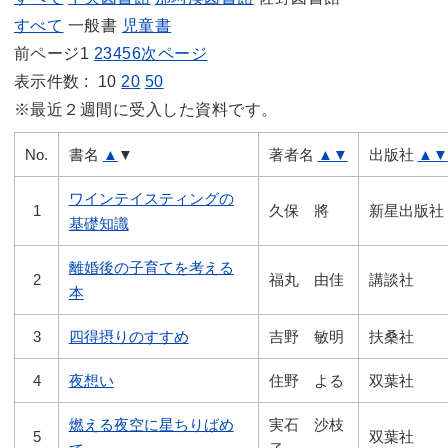
すべて
一般書
児童書
前ページ
1
2
3
4
5
6
次ページ
表示件数 :
10
20
50
※最近２週間に受入した資料です。
No.
書名
▲
▼
著者名
▲
▼
出版社
▲
▼
ワインテイスティングの
1
久保 將
新星出版社
基礎知識
離婚後の子育てを考える
2
福丸 由佳
講談社
本
3
四得摂りのすすめ
吉野 敏明
扶桑社
4
夜想い
住野 よる
双葉社
燃える夜空に星ちりばめ
実石 沙枝
5
双葉社