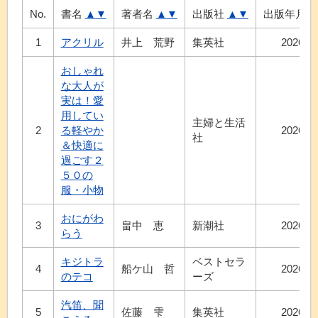
No.
書名
▲
▼
著者名
▲
▼
出版社
▲
▼
出版年月
1
アクリル
井上 荒野
集英社
2026.7
おしゃれ
な大人が
実は！愛
用してい
主婦と生活
2
る軽やか
2026.7
社
＆快適に
過ごす２
５０の
服・小物
おにがわ
3
畠中 恵
新潮社
2026.7
らう
キジトラ
ベストセラ
4
船ケ山 哲
2026.6
のテコ
ーズ
汽笛、聞
5
佐藤 雫
集英社
2026.7