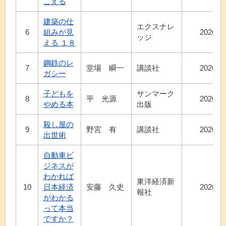
こえる
建築の仕
エクスナレ
6
組みが見
2026.7
ッジ
える １８
鋼鉄のレ
7
堂場 瞬一
講談社
2026.7
ガシー
子どもを
サンマーク
8
平 光源
2026.7
やめる本
出版
殺し屋の
9
野宮 有
講談社
2026.7
出世術
自動車ビ
ジネスが
わかれば
東洋経済新
10
日本経済
安藤 久史
2026.7
報社
がわかる
って本当
ですか？