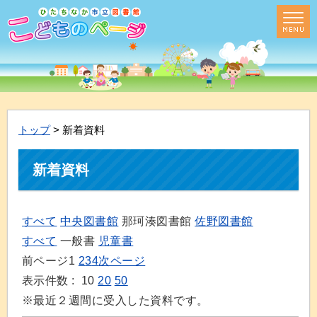
トップ
> 新着資料
新着資料
すべて
中央図書館
那珂湊図書館
佐野図書館
すべて
一般書
児童書
前ページ
1
2
3
4
次ページ
表示件数 :
10
20
50
※最近２週間に受入した資料です。