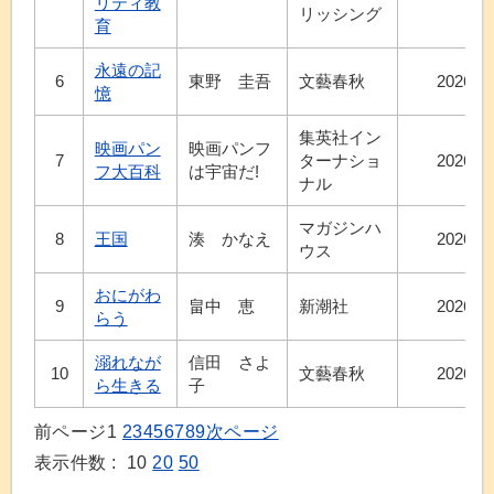
リティ教
リッシング
育
永遠の記
6
東野 圭吾
文藝春秋
2026.8
憶
集英社イン
映画パン
映画パンフ
7
ターナショ
2026.7
フ大百科
は宇宙だ!
ナル
マガジンハ
8
王国
湊 かなえ
2026.7
ウス
おにがわ
9
畠中 恵
新潮社
2026.7
らう
溺れなが
信田 さよ
10
文藝春秋
2026.7
ら生きる
子
前ページ
1
2
3
4
5
6
7
8
9
次ページ
表示件数 :
10
20
50