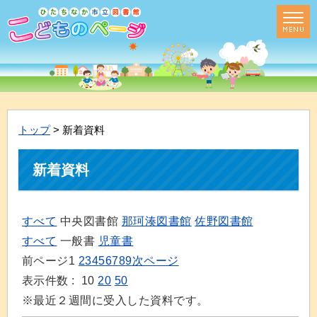
トップ
> 新着資料
新着資料
すべて
中央図書館
那珂湊図書館
佐野図書館
すべて
一般書
児童書
前ページ
1
2
3
4
5
6
7
8
9
次ページ
表示件数 :
10
20
50
※最近２週間に受入した資料です。