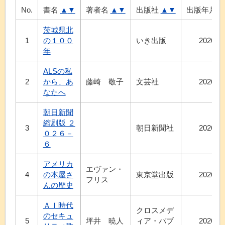
No.
書名
▲
▼
著者名
▲
▼
出版社
▲
▼
出版年月
茨城県北
1
の１００
いき出版
2026.8
年
ALSの私
2
から、あ
藤崎 敬子
文芸社
2026.3
なたへ
朝日新聞
縮刷版 ２
3
朝日新聞社
2026.7
０２６－
６
アメリカ
エヴァン・
4
の本屋さ
東京堂出版
2026.8
フリス
んの歴史
ＡＩ時代
クロスメデ
のセキュ
5
坪井 暁人
ィア・パブ
2026.5