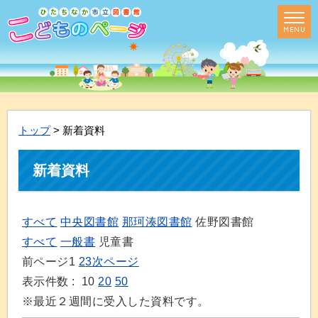
トップ
> 新着資料
新着資料
すべて
中央図書館
那珂湊図書館
佐野図書館
すべて
一般書
児童書
前ページ
1
2
3
次ページ
表示件数 :
10
20
50
※最近２週間に受入した資料です。