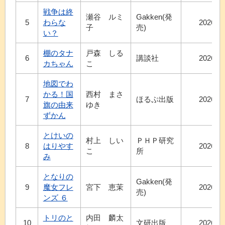
戦争は終
瀬谷 ルミ
Gakken(発
5
わらな
2026.8
子
売)
い？
棚のタナ
戸森 しる
6
講談社
2026.7
カちゃん
こ
地図でわ
かる！国
西村 まさ
7
ほるぷ出版
2026.7
旗の由来
ゆき
ずかん
とけいの
村上 しい
ＰＨＰ研究
8
はりやす
2026.8
こ
所
み
となりの
Gakken(発
9
魔女フレ
宮下 恵茉
2026.7
売)
ンズ ６
トリのと
内田 麟太
10
文研出版
2026.7