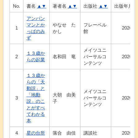
No.
書名
▲
▼
著者名
▲
▼
出版社
▲
▼
出版年月
アンパン
マンとか
やなせ た
フレーベル
1
2026.7
っぱのみ
かし
館
ず
メイツユニ
１３歳か
2
名和田 竜
バーサルコ
2026.6
らの起業
ンテンツ
１３歳か
らの「天
動説」と
メイツユニ
「地動
大朝 由美
3
バーサルコ
2026.7
説」のこ
子
ンテンツ
とがすべ
てわかる
本
4
星の台所
落合 由佳
講談社
2026.7